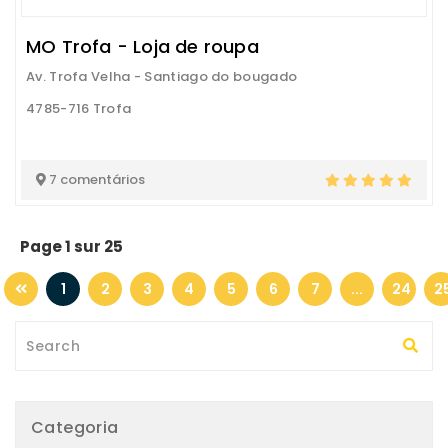
MO Trofa - Loja de roupa
Av. Trofa Velha - Santiago do bougado
4785-716 Trofa
7 comentários
Page 1 sur 25
1
2
3
4
5
6
7
...
24
2
Categoria