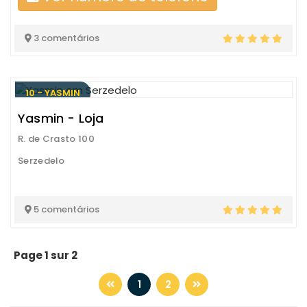
3 comentários
10 - YASMIN
Yasmin - Loja
R. de Crasto 100
Serzedelo
5 comentários
Page 1 sur 2
1
2