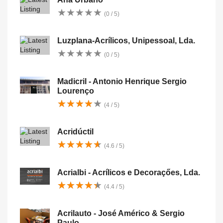
★
★
★
★
★
★
★
★
★
★
(0 / 5)
Luzplana-Acrílicos, Unipessoal, Lda.
★
★
★
★
★
★
★
★
★
★
(0 / 5)
Madicril - Antonio Henrique Sergio
Lourenço
★
★
★
★
★
★
★
★
★
★
(4 / 5)
Acridúctil
★
★
★
★
★
★
★
★
★
★
(4.6 / 5)
Acrialbi - Acrílicos e Decoraçőes, Lda.
★
★
★
★
★
★
★
★
★
★
(4.4 / 5)
Acrilauto - José Américo & Sergio
Paulo