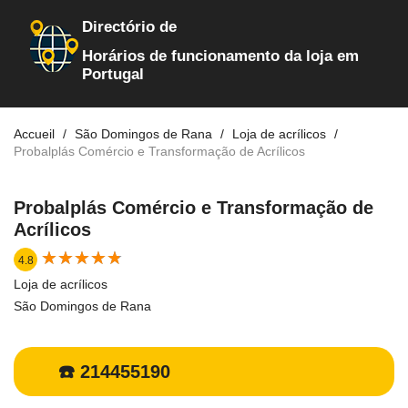
Directório de
Horários de funcionamento da loja em
Portugal
Accueil
São Domingos de Rana
Loja de acrílicos
Probalplás Comércio e Transformação de Acrílicos
Probalplás Comércio e Transformação de
Acrílicos
★
★
★
★
★
★
★
★
★
★
4.8
Loja de acrílicos
São Domingos de Rana
☎️ 214455190