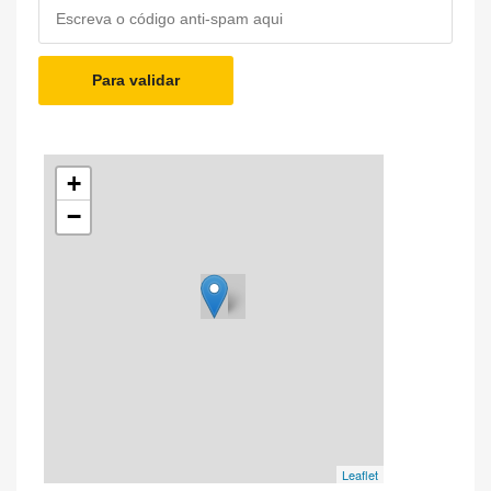
Para validar
+
−
Leaflet