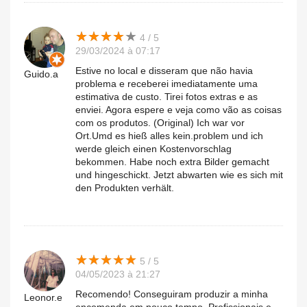
★
★
★
★
★
★
★
★
★
★
4 / 5
29/03/2024 à 07:17
Estive no local e disseram que não havia
Guido.a
problema e receberei imediatamente uma
estimativa de custo. Tirei fotos extras e as
enviei. Agora espere e veja como vão as coisas
com os produtos. (Original) Ich war vor
Ort.Umd es hieß alles kein.problem und ich
werde gleich einen Kostenvorschlag
bekommen. Habe noch extra Bilder gemacht
und hingeschickt. Jetzt abwarten wie es sich mit
den Produkten verhält.
★
★
★
★
★
★
★
★
★
★
5 / 5
04/05/2023 à 21:27
Recomendo! Conseguiram produzir a minha
Leonor.e