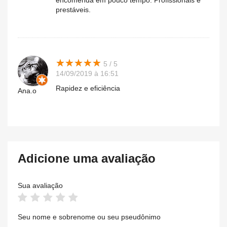
encomenda em pouco tempo. Profissionais e
prestáveis.
★
★
★
★
★
★
★
★
★
★
5 / 5
14/09/2019 à 16:51
Rapidez e eficiência
Ana.o
Adicione uma avaliação
Sua avaliação
Seu nome e sobrenome ou seu pseudônimo