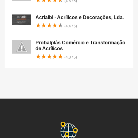
★
★
★
★
★
★
★
★
★
★
(4.6 / 5)
Acrialbi - Acrílicos e Decoraçőes, Lda.
★
★
★
★
★
★
★
★
★
★
(4.4 / 5)
Probalplás Comércio e Transformação
de Acrílicos
★
★
★
★
★
★
★
★
★
★
(4.8 / 5)