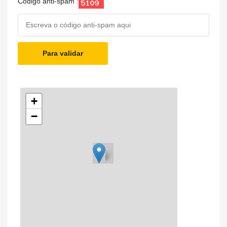
Código anti-spam :
Para validar
+
−