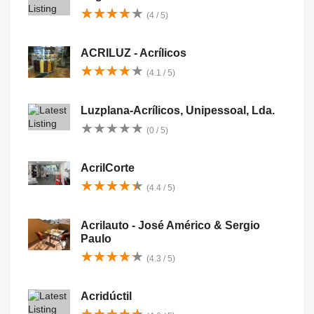
★
★
★
★
★
★
★
★
★
★
(4 / 5)
ACRILUZ - Acrílicos
★
★
★
★
★
★
★
★
★
★
(4.1 / 5)
Luzplana-Acrílicos, Unipessoal, Lda.
★
★
★
★
★
★
★
★
★
★
(0 / 5)
AcrilCorte
★
★
★
★
★
★
★
★
★
★
(4.4 / 5)
Acrilauto - José Américo & Sergio
Paulo
★
★
★
★
★
★
★
★
★
★
(4.3 / 5)
Acridúctil