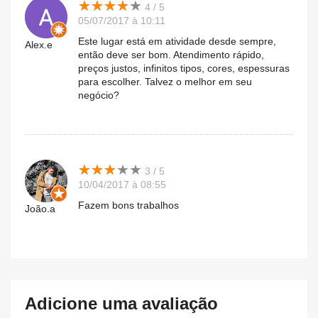
★
★
★
★
★
★
★
★
★
★
4 / 5
05/07/2017 à 10:11
Este lugar está em atividade desde sempre,
Alex.e
então deve ser bom. Atendimento rápido,
preços justos, infinitos tipos, cores, espessuras
para escolher. Talvez o melhor em seu
negócio?
★
★
★
★
★
★
★
★
★
★
3 / 5
10/04/2017 à 08:55
Fazem bons trabalhos
João.a
Adicione uma avaliação