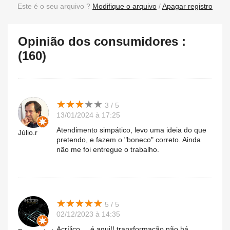
Este é o seu arquivo ?
Modifique o arquivo
/
Apagar registro
Opinião dos consumidores :
(160)
★
★
★
★
★
★
★
★
★
★
3 / 5
13/01/2024 à 17:25
Atendimento simpático, levo uma ideia do que
Júlio.r
pretendo, e fazem o "boneco" correto. Ainda
não me foi entregue o trabalho.
★
★
★
★
★
★
★
★
★
★
5 / 5
02/12/2023 à 14:35
Acrílico ....é aqui!! transformação não há