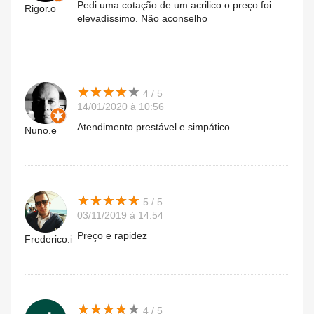
Pedi uma cotação de um acrilico o preço foi
Rigor.o
elevadíssimo. Não aconselho
★
★
★
★
★
★
★
★
★
★
4 / 5
14/01/2020 à 10:56
Atendimento prestável e simpático.
Nuno.e
★
★
★
★
★
★
★
★
★
★
5 / 5
03/11/2019 à 14:54
Preço e rapidez
Frederico.i
★
★
★
★
★
★
★
★
★
★
4 / 5