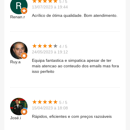
★
★
★
★
★
★
★
★
★
★
5 / 5
13/07/2023 à 19:44
Acrílico de ótima qualidade. Bom atendimento.
Renan.r
★
★
★
★
★
★
★
★
★
★
4 / 5
24/05/2023 à 19:12
Equipa fantastica e simpatica apesar de ter
Ruy.a
mais atencao ao conteudo dos emails mas fora
isso perfeito
★
★
★
★
★
★
★
★
★
★
5 / 5
15/04/2023 à 18:08
Rápidos, eficientes e com preços razoáveis
José.i