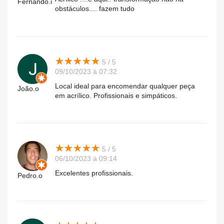
Fernando.i
obstáculos.... fazem tudo
★
★
★
★
★
★
★
★
★
★
5 / 5
09/10/2023 à 07:32
Local ideal para encomendar qualquer peça
João.o
em acrílico. Profissionais e simpáticos.
★
★
★
★
★
★
★
★
★
★
5 / 5
06/10/2023 à 09:14
Excelentes profissionais.
Pedro.o