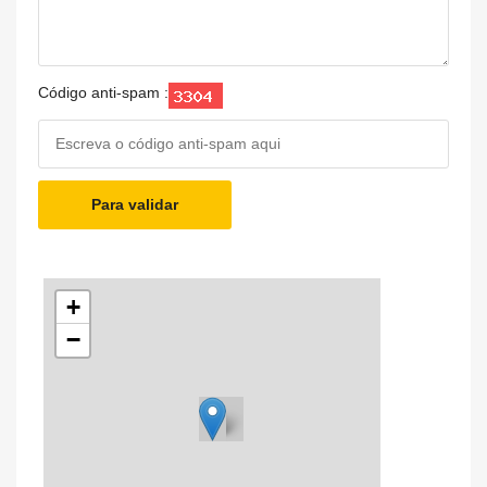
Código anti-spam :
Para validar
+
−