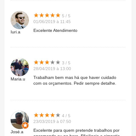
★
★
★
★
★
★
★
★
★
★
5 / 5
01/06/2019 à 11:45
Excelente Atendimento
Iuri.a
★
★
★
★
★
★
★
★
★
★
3 / 5
28/04/2019 à 13:00
Trabalham bem mas há que haver cuidado
Maria.u
com os orçamentos. Pedir sempre detalhe.
★
★
★
★
★
★
★
★
★
★
4 / 5
23/03/2019 à 07:50
Excelente para quem pretende trabalhos por
José.a