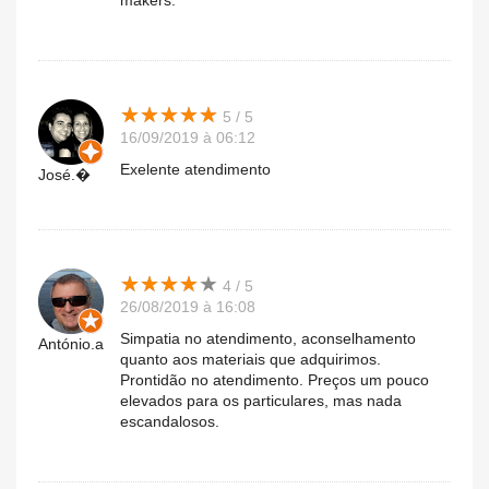
makers.
★
★
★
★
★
★
★
★
★
★
5 / 5
16/09/2019 à 06:12
Exelente atendimento
José.�
★
★
★
★
★
★
★
★
★
★
4 / 5
26/08/2019 à 16:08
Simpatia no atendimento, aconselhamento
António.a
quanto aos materiais que adquirimos.
Prontidão no atendimento. Preços um pouco
elevados para os particulares, mas nada
escandalosos.