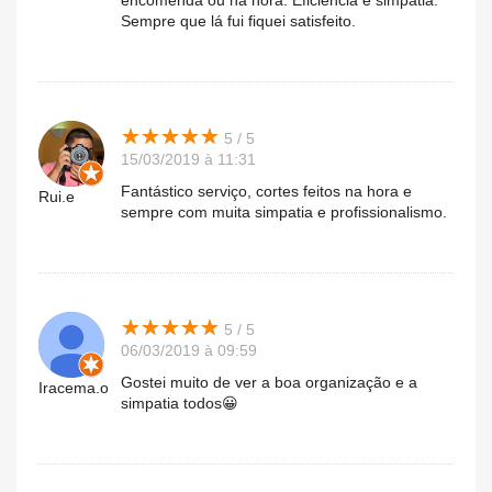
encomenda ou na hora. Eficiência e simpatia.
Sempre que lá fui fiquei satisfeito.
★
★
★
★
★
★
★
★
★
★
5 / 5
15/03/2019 à 11:31
Fantástico serviço, cortes feitos na hora e
Rui.e
sempre com muita simpatia e profissionalismo.
★
★
★
★
★
★
★
★
★
★
5 / 5
06/03/2019 à 09:59
Gostei muito de ver a boa organização e a
Iracema.o
simpatia todos😀