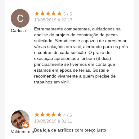
★
★
★
★
★
★
★
★
★
★
5 / 5
13/08/2019 à 22:17
Extremamente competentes, cuidadosos na
Carlos.i
analise do projeto de construção de peças
solicitado. Simpáticos e capazes de apresentar
várias soluções em vinil, alertando para os prós
e contras de cada solução. O prazo de
execução apresentado foi bom (8 dias)
principalmente se tivermos em conta que
estamos em época de férias. Gostei e
recomendo vivamente a quem precise de
trabalhos em vinil.
★
★
★
★
★
★
★
★
★
★
4 / 5
10/08/2019 à 01:11
Boa loja de acrílicos com preço justo
Valdemiro.o