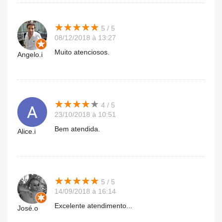
★
★
★
★
★
★
★
★
★
★
5 / 5
08/12/2018 à 13:27
Muito atenciosos.
Angelo.i
★
★
★
★
★
★
★
★
★
★
4 / 5
23/10/2018 à 10:51
Bem atendida.
Alice.i
★
★
★
★
★
★
★
★
★
★
5 / 5
14/09/2018 à 16:14
Excelente atendimento...
José.o