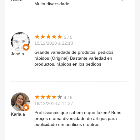
Muita diversidade.
★
★
★
★
★
★
★
★
★
★
5 / 5
19/12/2018 à 22:13
Grande variedade de produtos, pedidos
José.n
rápidos (Original) Bastante variedad en
productos, rápidos en los pedidos
★
★
★
★
★
★
★
★
★
★
4 / 5
18/12/2018 à 14:37
Profissionais que sabem o que fazem! Bons
Karla.a
preços e uma diversidade de artigos para
publicidade em acrílicos e outros.