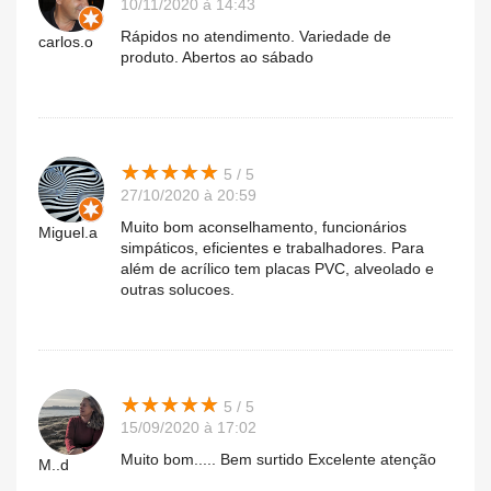
10/11/2020 à 14:43
Rápidos no atendimento. Variedade de
carlos.o
produto. Abertos ao sábado
★
★
★
★
★
★
★
★
★
★
5 / 5
27/10/2020 à 20:59
Muito bom aconselhamento, funcionários
Miguel.a
simpáticos, eficientes e trabalhadores. Para
além de acrílico tem placas PVC, alveolado e
outras solucoes.
★
★
★
★
★
★
★
★
★
★
5 / 5
15/09/2020 à 17:02
Muito bom..... Bem surtido Excelente atenção
M..d