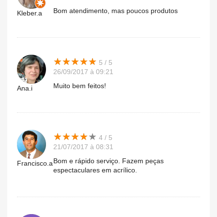
Bom atendimento, mas poucos produtos
Kleber.a
★
★
★
★
★
★
★
★
★
★
5 / 5
26/09/2017 à 09:21
Muito bem feitos!
Ana.i
★
★
★
★
★
★
★
★
★
★
4 / 5
21/07/2017 à 08:31
Bom e rápido serviço. Fazem peças
Francisco.a
espectaculares em acrílico.