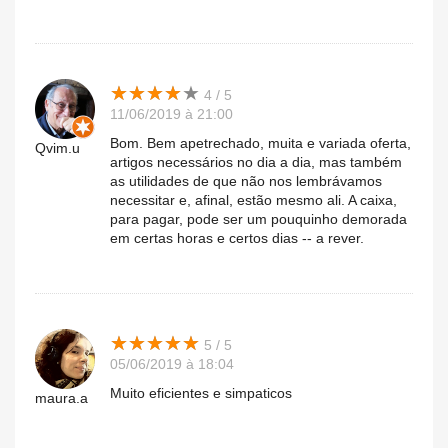
★
★
★
★
★
★
★
★
★
★
4 / 5
11/06/2019 à 21:00
Bom. Bem apetrechado, muita e variada oferta,
Qvim.u
artigos necessários no dia a dia, mas também
as utilidades de que não nos lembrávamos
necessitar e, afinal, estão mesmo ali. A caixa,
para pagar, pode ser um pouquinho demorada
em certas horas e certos dias -- a rever.
★
★
★
★
★
★
★
★
★
★
5 / 5
05/06/2019 à 18:04
Muito eficientes e simpaticos
maura.a