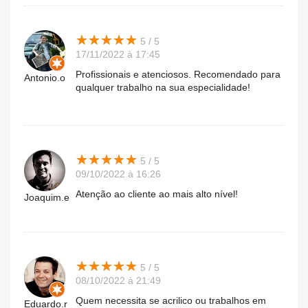
★
★
★
★
★
★
★
★
★
★
5 / 5
17/11/2022 à 17:45
Profissionais e atenciosos. Recomendado para
Antonio.o
qualquer trabalho na sua especialidade!
★
★
★
★
★
★
★
★
★
★
5 / 5
09/10/2022 à 16:26
Atenção ao cliente ao mais alto nível!
Joaquim.e
★
★
★
★
★
★
★
★
★
★
5 / 5
08/10/2022 à 21:49
Quem necessita se acrilico ou trabalhos em
Eduardo.r