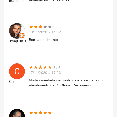
manuel.e
★
★
★
★
★
★
★
★
★
★
3 / 5
19/11/2020 à 14:52
Bom atendimento
Joaquim.a
★
★
★
★
★
★
★
★
★
★
5 / 5
17/11/2020 à 17:23
Muita variedade de produtos e a simpatia do
C.r
atendimento da D. Glória! Recomendo.
★
★
★
★
★
★
★
★
★
★
5 / 5