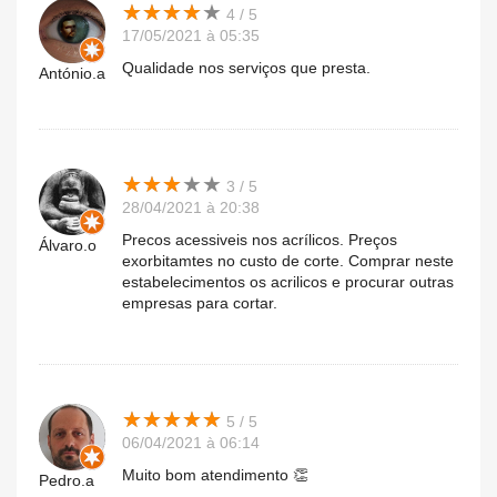
★
★
★
★
★
★
★
★
★
★
4 / 5
17/05/2021 à 05:35
Qualidade nos serviços que presta.
António.a
★
★
★
★
★
★
★
★
★
★
3 / 5
28/04/2021 à 20:38
Precos acessiveis nos acrílicos. Preços
Álvaro.o
exorbitamtes no custo de corte. Comprar neste
estabelecimentos os acrilicos e procurar outras
empresas para cortar.
★
★
★
★
★
★
★
★
★
★
5 / 5
06/04/2021 à 06:14
Muito bom atendimento 👏
Pedro.a