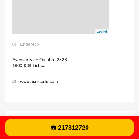
Leaflet
Endereço :
Avenida 5 de Outubro 252B
1600-038
Lisboa
www.acrilcorte.com
Horário de funcionamento :
☎️ 217812720