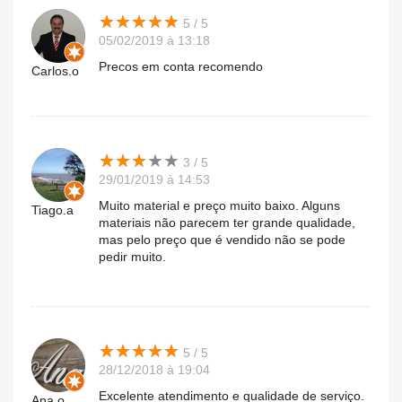
★
★
★
★
★
★
★
★
★
★
5 / 5
05/02/2019 à 13:18
Precos em conta recomendo
Carlos.o
★
★
★
★
★
★
★
★
★
★
3 / 5
29/01/2019 à 14:53
Muito material e preço muito baixo. Alguns
Tiago.a
materiais não parecem ter grande qualidade,
mas pelo preço que é vendido não se pode
pedir muito.
★
★
★
★
★
★
★
★
★
★
5 / 5
28/12/2018 à 19:04
Excelente atendimento e qualidade de serviço.
Ana.o