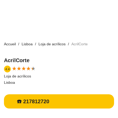
Accueil
Lisboa
Loja de acrílicos
AcrilCorte
AcrilCorte
★
★
★
★
★
★
★
★
★
★
4.4
Loja de acrílicos
Lisboa
☎️ 217812720