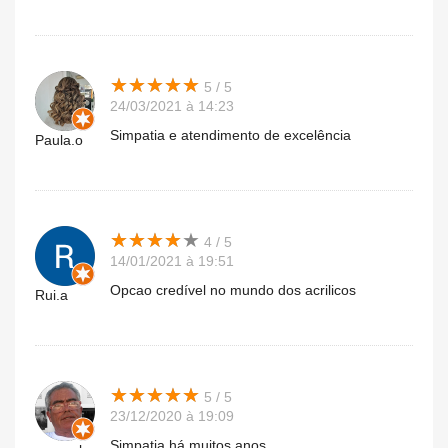
★
★
★
★
★
★
★
★
★
★
5 / 5
24/03/2021 à 14:23
Simpatia e atendimento de excelência
Paula.o
★
★
★
★
★
★
★
★
★
★
4 / 5
14/01/2021 à 19:51
Opcao credível no mundo dos acrilicos
Rui.a
★
★
★
★
★
★
★
★
★
★
5 / 5
23/12/2020 à 19:09
Simpatia há muitos anos