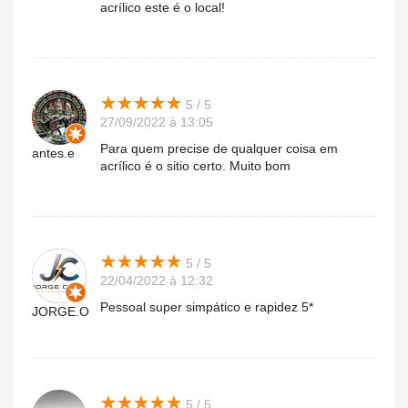
acrílico este é o local!
★
★
★
★
★
★
★
★
★
★
5 / 5
27/09/2022 à 13:05
Para quem precise de qualquer coisa em
antes.e
acrílico é o sitio certo. Muito bom
★
★
★
★
★
★
★
★
★
★
5 / 5
22/04/2022 à 12:32
Pessoal super simpático e rapidez 5*
JORGE.O
★
★
★
★
★
★
★
★
★
★
5 / 5