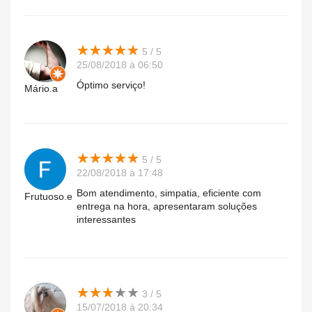
★
★
★
★
★
★
★
★
★
★
5 / 5
25/08/2018 à 06:50
Óptimo serviço!
Mário.a
★
★
★
★
★
★
★
★
★
★
5 / 5
22/08/2018 à 17:48
Bom atendimento, simpatia, eficiente com
Frutuoso.e
entrega na hora, apresentaram soluções
interessantes
★
★
★
★
★
★
★
★
★
★
3 / 5
15/07/2018 à 20:34