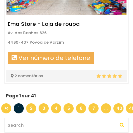
Ema Store - Loja de roupa
Av. dos Banhos 626
4490-407 Póvoa de Varzim
Ver número de telefone
2 comentários
Page 1 sur 41
1
2
3
4
5
6
7
...
40
4