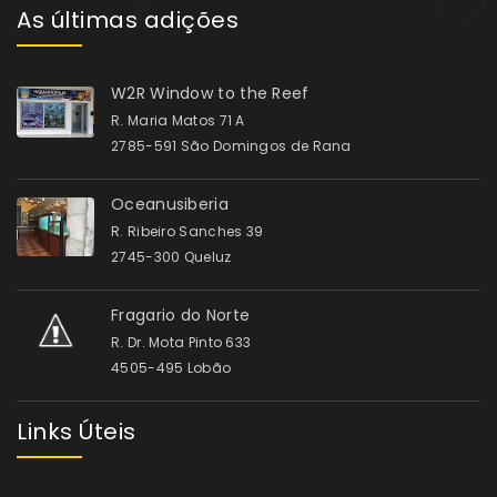
As últimas adições
W2R Window to the Reef
R. Maria Matos 71 A
2785-591 São Domingos de Rana
Oceanusiberia
R. Ribeiro Sanches 39
2745-300 Queluz
Fragario do Norte
R. Dr. Mota Pinto 633
4505-495 Lobão
Links Úteis