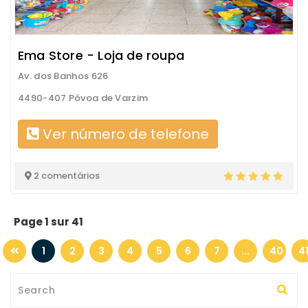
Ema Store - Loja de roupa
Av. dos Banhos 626
4490-407 Póvoa de Varzim
Ver número de telefone
2 comentários
Page 1 sur 41
1
2
3
4
5
6
7
...
40
4