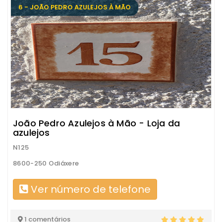
6 - JOÃO PEDRO AZULEJOS À MÃO
João Pedro Azulejos à Mão - Loja da
azulejos
N125
8600-250 Odiáxere
Ver número de telefone
1 comentários