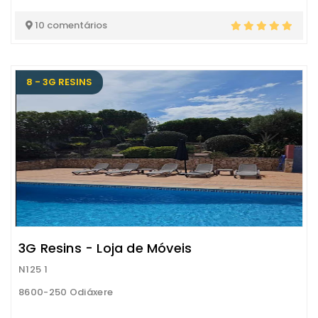
10 comentários
8 - 3G RESINS
3G Resins - Loja de Móveis
N125 1
8600-250 Odiáxere