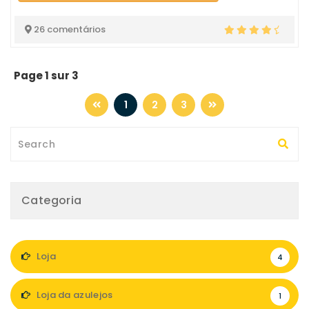
26 comentários
Page 1 sur 3
1
2
3
Categoria
Loja
4
Loja da azulejos
1