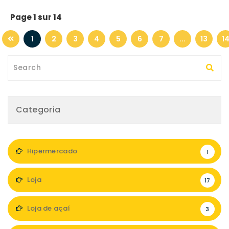
Page 1 sur 14
1
2
3
4
5
6
7
...
13
1
Categoria
Hipermercado
1
Loja
17
Loja de açaí
3