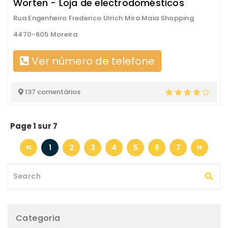
Worten - Loja de electrodomésticos
Rua Engenheiro Frederico Ulrich Mira Maia Shopping
4470-605 Moreira
Ver número de telefone
137 comentários
Page 1 sur 7
1
2
3
4
5
6
7
Categoria