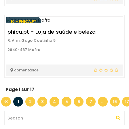
10 - PHICA.PT
phica.pt - Loja de saúde e beleza
R. Alm. Gago Coutinho 5
2640-487 Mafra
comentários
Page 1 sur 17
1
2
3
4
5
6
7
...
16
17