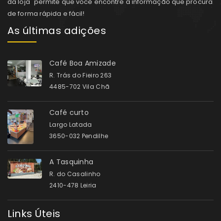
da loja" permite que você encontre a informação que procura
de forma rápida e fácil!
As últimas adições
Café Boa Amizade
R. Trás do Fieiro 263
4485-702 Vila Chã
Café curto
Largo Latada
3650-032 Pendilhe
A Tasquinha
R. do Casalinho
2410-478 Leiria
Links Úteis