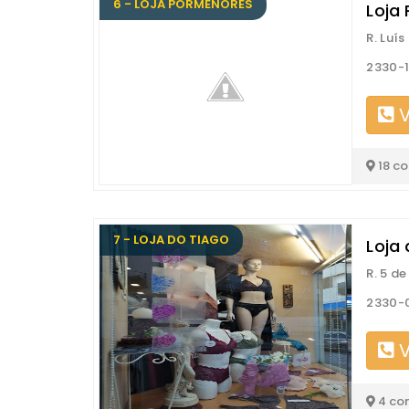
6 - LOJA PORMENORES
Loja
R. Luí
2330-
V
18 c
7 - LOJA DO TIAGO
Loja
R. 5 d
2330-
V
4 co