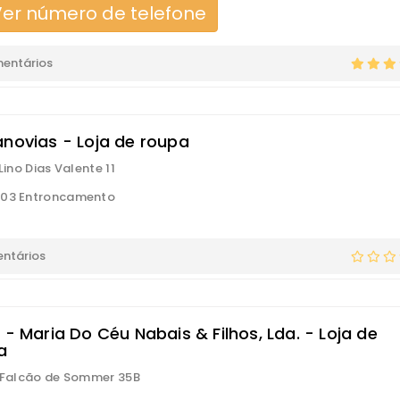
er número de telefone
mentários
anovias - Loja de roupa
 Lino Dias Valente 11
103 Entroncamento
ntários
 - Maria Do Céu Nabais & Filhos, Lda. - Loja de
a
s Falcão de Sommer 35B