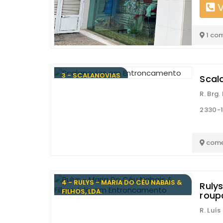
V
1 co
3 - SCALANOVIAS
Scal
R. Brg.
2330-
come
4 - RULYS - MARIA DO CÉU NABAIS &
Rulys
FILHOS, LDA.
roup
R. Luí