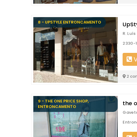
8 - UPSTYLE ENTRONCAMENTO
UpSt
R. Luí
2330-
V
2 co
9 - THE ONE PRICE SHOP,
the 
ENTRONCAMENTO
Gaveto
Entro