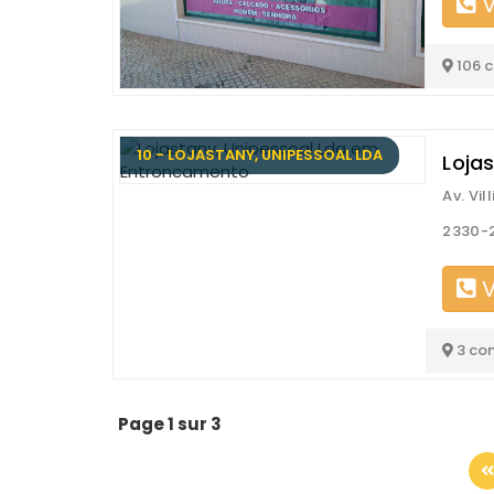
V
106 
10 - LOJASTANY, UNIPESSOAL LDA
Loja
Av. Vil
2330-
V
3 co
Page 1 sur 3