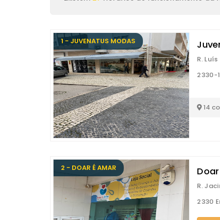
1 - JUVENATUS MODAS
Juve
R. Luí
2330-
14 c
2 - DOAR É AMAR
Doar
R. Jac
2330 