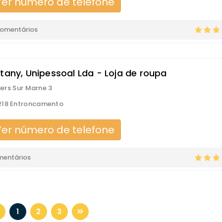
er número de telefone
comentários
stany, Unipessoal Lda - Loja de roupa
liers Sur Marne 3
218 Entroncamento
er número de telefone
mentários
1
2
3