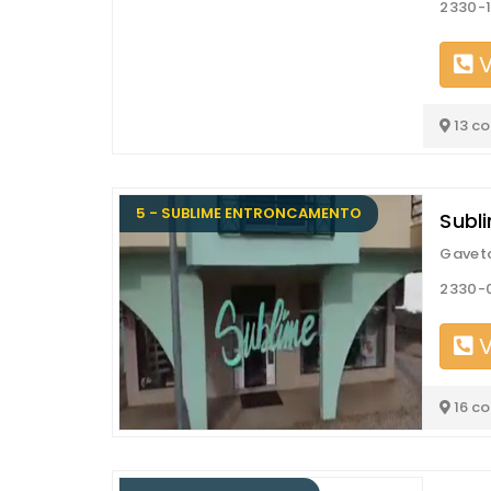
2330-
V
13 c
5 - SUBLIME ENTRONCAMENTO
Subl
Gaveto
2330-
V
16 c