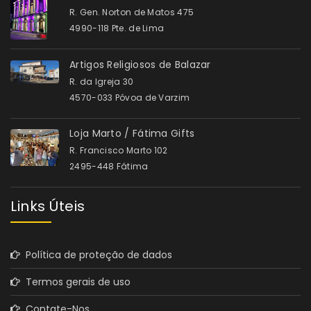
R. Gen. Norton de Matos 475
4990-118 Pte. de Lima
Artigos Religiosos de Balazar
R. da Igreja 30
4570-033 Póvoa de Varzim
Loja Marto / Fátima Gifts
R. Francisco Marto 102
2495-448 Fátima
Links Úteis
Política de proteção de dados
Termos gerais de uso
Contate-Nos