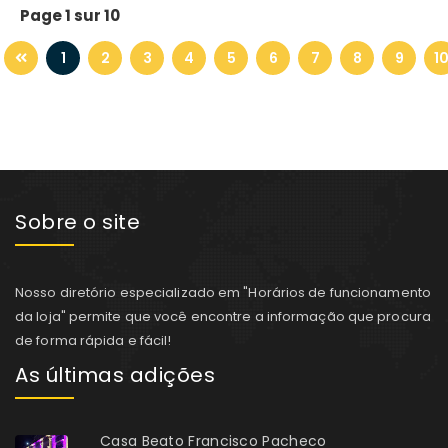
Page 1 sur 10
1
2
3
4
5
6
7
8
9
1
Sobre o site
Nosso diretório especializado em "Horários de funcionamento
da loja" permite que você encontre a informação que procura
de forma rápida e fácil!
As últimas adições
Casa Beato Francisco Pacheco