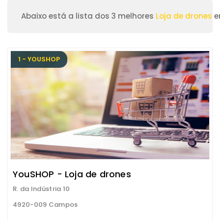
Abaixo está a lista dos 3 melhores
Loja de drones
e
1 - YOUSHOP
YouSHOP - Loja de drones
R. da Indústria 10
4920-009 Campos