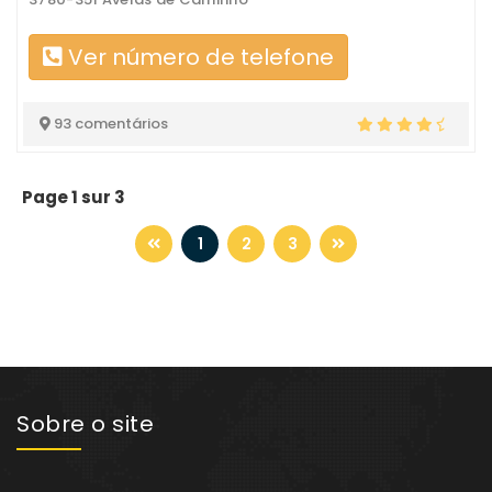
Ver número de telefone
93 comentários
Page 1 sur 3
1
2
3
Sobre o site