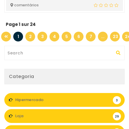
comentários
Page 1 sur 24
1
2
3
4
5
6
7
...
23
2
Categoria
Hipermercado
3
Loja
29