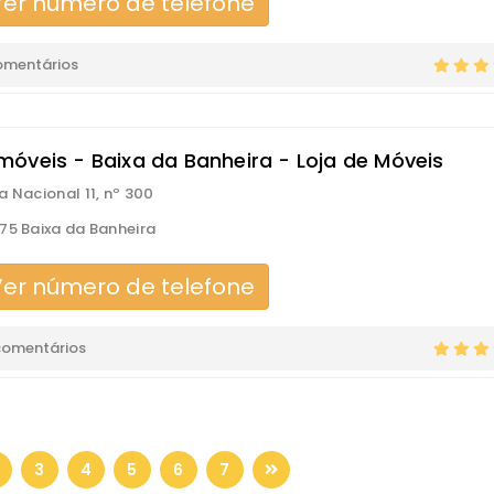
er número de telefone
omentários
óveis - Baixa da Banheira - Loja de Móveis
a Nacional 11, nº 300
75 Baixa da Banheira
er número de telefone
comentários
3
4
5
6
7