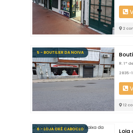
V
2 co
5 - BOUTILIER DA NOIVA
Bouti
R. 1º d
2835-1
V
12 c
6 - LOJA OKÊ CABOCLO
Loja