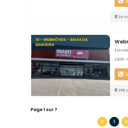
V
24 c
10 - WEBMÓVEIS - BAIXA DA
Webm
BANHEIRA
Estrad
2835-1
V
266 
Page 1 sur 7
1
2