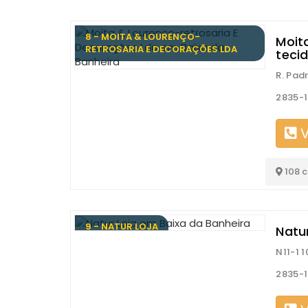
8 - MOITA & LOURENÇO-
Moit
RETROSARIA E DECORAÇÕES LDA
teci
R. Pad
2835-1
V
108 
9 - NATUR LOJA
Natur
N11-1 1
2835-1