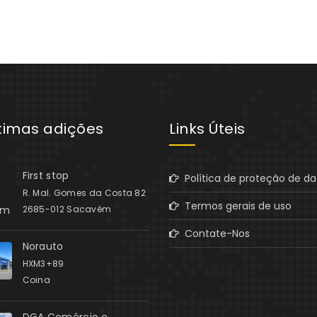
ltimas adições
Links Úteis
First stop
Política de proteção de d
R. Mal. Gomes da Costa 82
Termos gerais de uso
2685-012 Sacavém
Contate-Nos
Norauto
HXM3+89
Coina
DGA Comércio e