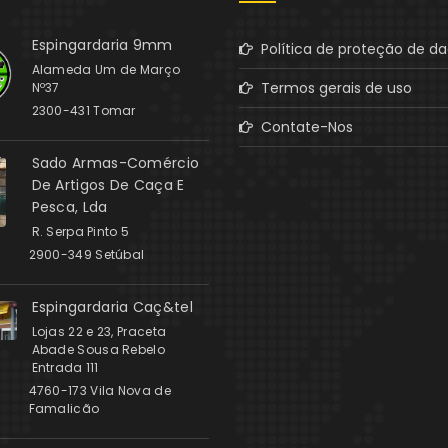
Espingardaria 9mm
Política de proteção de d
Alameda Um de Março
Termos gerais de uso
Nº37
2300-431 Tomar
Contate-Nos
Sado Armas-Comércio
De Artigos De Caça E
Pesca, Lda
R. Serpa Pinto 5
2900-349 Setúbal
Espingardaria Caç&tel
Lojas 22 e 23, Praceta
Abade Sousa Rebelo
Entrada 111
4760-173 Vila Nova de
Famalicão