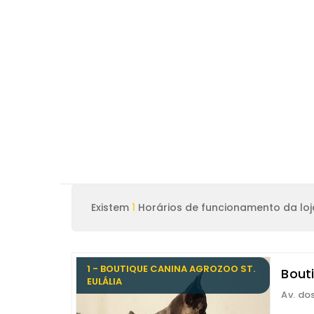
Existem
1
Horários de funcionamento da loja
1 - BOUTIQUE CANINA AGROZOO ST.
Bouti
EULÁLIA
Av. do