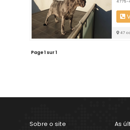
4775-4
V
47 c
Page 1 sur 1
Sobre o site
As ú