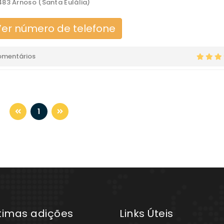
83 Arnoso (Santa Eulália)
er número de telefone
omentários
1
ltimas adições
Links Úteis