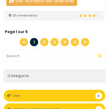
Ver número de telefone
29 comentários
Page 1 sur 5
1
2
3
4
5
Categoria
Loja
6