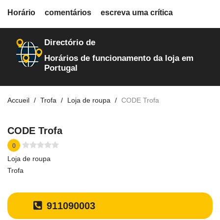
fiche.php
Horário
comentários
escreva uma crítica
loja-de-roupa
2310
Directório de
Horários de funcionamento da loja em
Portugal
Accueil
Trofa
Loja de roupa
CODE Trofa
CODE Trofa
0
Loja de roupa
Trofa
911090003