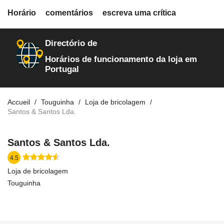
fiche.php
Horário
comentários
escreva uma crítica
loja-de-artigos-para-reforma
128
Directório de
Horários de funcionamento da loja em
Portugal
Accueil
Touguinha
Loja de bricolagem
Santos & Santos Lda.
Santos & Santos Lda.
4.5
Loja de bricolagem
Touguinha