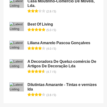
Casa Moutinho-Comercio De Moveis,
Lda.
(2.8 / 5)
Best Of Living
(5.0 / 5)
Liliana Amarelo Pascoa Gonçalves
(4.0 / 5)
A Decoradora De Queluz-comércio De
Artigos De Decoração Lda
(4.7 / 5)
Dilutintas Amarante - Tintas e vernizes
lda
(3.8 / 5)