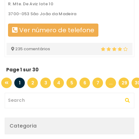
R. Mte. De Aviz lote 10
3700-053 São João da Madeira
Ver número de telefone
235 comentários
Page 1 sur 30
1
2
3
4
5
6
7
...
29
3
Categoria