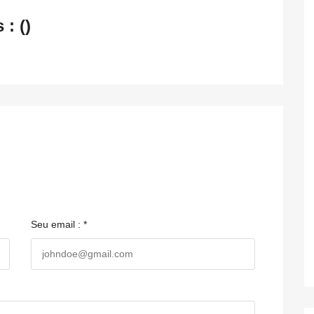
: ()
Seu email : *