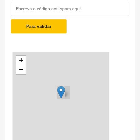
Para validar
+
−