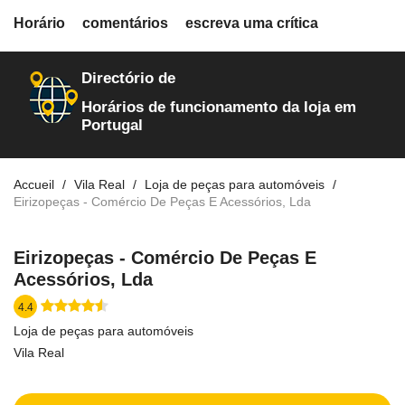
fiche.php
Horário
comentários
escreva uma crítica
loja-de-autopecas
97
Directório de
Horários de funcionamento da loja em
Portugal
Accueil
Vila Real
Loja de peças para automóveis
Eirizopeças - Comércio De Peças E Acessórios, Lda
Eirizopeças - Comércio De Peças E
Acessórios, Lda
4.4
Loja de peças para automóveis
Vila Real