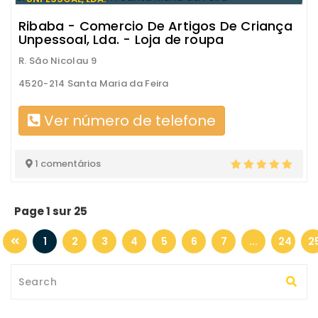
Ribaba - Comercio De Artigos De Criança
Unpessoal, Lda. - Loja de roupa
R. São Nicolau 9
4520-214 Santa Maria da Feira
Ver número de telefone
1 comentários
Page 1 sur 25
1
2
3
4
5
6
7
...
24
2