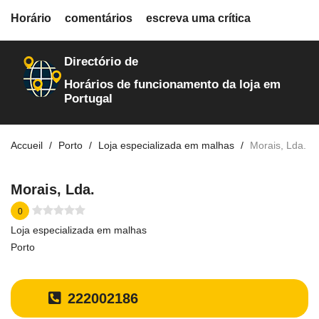
fiche.php
Horário
comentários
escreva uma crítica
loja-de-artigos-para-trico
5
Directório de
Horários de funcionamento da loja em
Portugal
Accueil
Porto
Loja especializada em malhas
Morais, Lda.
Morais, Lda.
0
Loja especializada em malhas
Porto
222002186