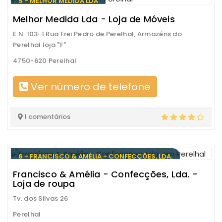
5 - MELHOR MEDIDA LDA
Melhor Medida Lda - Loja de Móveis
E.N. 103-1 Rua Frei Pedro de Perelhal, Armazéns do
Perelhal loja "F"
4750-620 Perelhal
Ver número de telefone
1 comentários
6 - FRANCISCO & AMÉLIA - CONFECÇÕES, LDA.
Francisco & Amélia - Confecções, Lda. -
Loja de roupa
Tv. dos Silvas 26
Perelhal