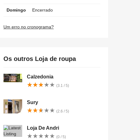
Domingo
Encerrado
Um erro no cronograma?
Os outros Loja de roupa
Calzedonia
★
★
★
★
★
★
★
★
★
★
(3.1 / 5)
Sury
★
★
★
★
★
★
★
★
★
★
(2.6 / 5)
Loja De Andri
★
★
★
★
★
★
★
★
★
★
(0 / 5)