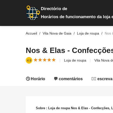
Directório de
Horários de funcionamento da loja 
Accueil
Vila Nova de Gaia
Loja de roupa
Nos 
Nos & Elas - Confecções
★
★
★
★
★
★
★
★
★
★
Loja de roupa
Vila Nova d
4.9
🕓 Horário
💬 comentários
✍🏻 escreva
Sobre : Loja de roupa Nos & Elas - Confecções, 