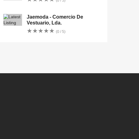
(0 / 5)
Jaemoda - Comercio De
Vestuario, Lda.
★
★
★
★
★
★
★
★
★
★
(0 / 5)