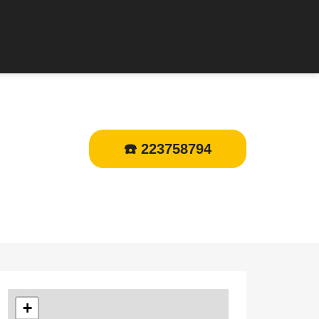
☎️ 223758794
+