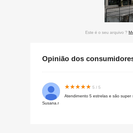
Este é o seu arquivo ?
Mo
Opinião dos consumidores 
★
★
★
★
★
★
★
★
★
★
5 / 5
Atendimento 5 estrelas e são super 
Susana.r