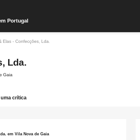
em Portugal
& Elas - Confecções, Lda.
, Lda.
e Gaia
 uma crítica
Lda. em Vila Nova de Gaia