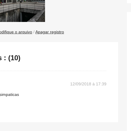
difique o arquivo
/
Apagar registro
: (10)
12/09/2018 à 17:39
simpaticas