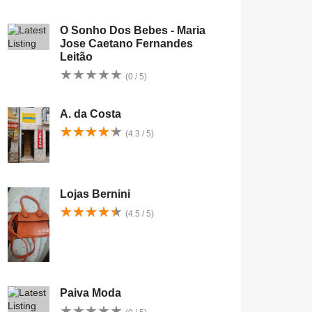
O Sonho Dos Bebes - Maria
Jose Caetano Fernandes
Leitão
★
★
★
★
★
★
★
★
★
★
(0 / 5)
A. da Costa
★
★
★
★
★
★
★
★
★
★
(4.3 / 5)
Lojas Bernini
★
★
★
★
★
★
★
★
★
★
(4.5 / 5)
Paiva Moda
★
★
★
★
★
★
★
★
★
★