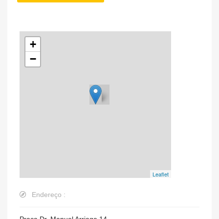
+
−
Leaflet
Endereço :
Praça Dr. Manuel Arriaga 14