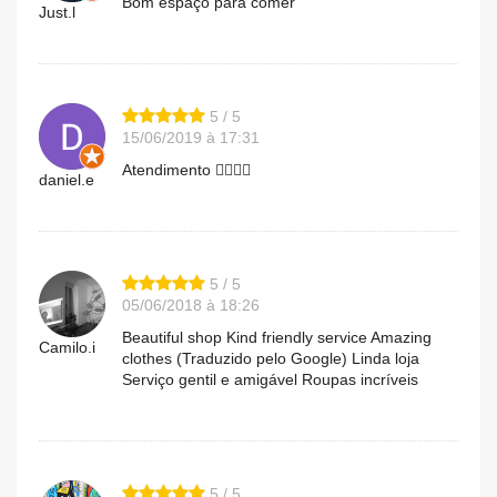
Bom espaço para comer
Just.l
5 / 5
15/06/2019 à 17:31
Atendimento 👌🏻👌🏻
daniel.e
5 / 5
05/06/2018 à 18:26
Beautiful shop Kind friendly service Amazing
Camilo.i
clothes (Traduzido pelo Google) Linda loja
Serviço gentil e amigável Roupas incríveis
5 / 5