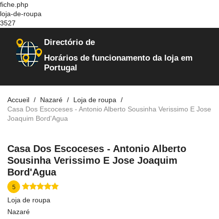
fiche.php
loja-de-roupa
3527
Directório de
Horários de funcionamento da loja em
Portugal
Accueil
Nazaré
Loja de roupa
Casa Dos Escoceses - Antonio Alberto Sousinha Verissimo E Jose
Joaquim Bord'Agua
Casa Dos Escoceses - Antonio Alberto
Sousinha Verissimo E Jose Joaquim
Bord'Agua
5
Loja de roupa
Nazaré