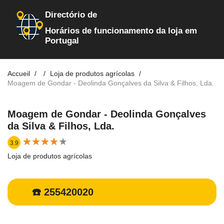
Directório de
Horários de funcionamento da loja em
Portugal
Accueil
Loja de produtos agrícolas
Moagem de Gondar - Deolinda Gonçalves da Silva & Filhos, Lda.
Moagem de Gondar - Deolinda Gonçalves
da Silva & Filhos, Lda.
★
★
★
★
★
★
★
★
★
★
3.9
Loja de produtos agrícolas
☎️ 255420020