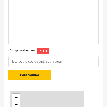
Código anti-spam :
Para validar
+
−