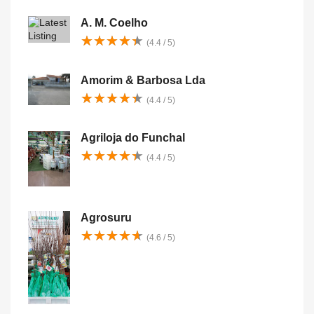
A. M. Coelho
★
★
★
★
★
★
★
★
★
★
(4.4 / 5)
Amorim & Barbosa Lda
★
★
★
★
★
★
★
★
★
★
(4.4 / 5)
Agriloja do Funchal
★
★
★
★
★
★
★
★
★
★
(4.4 / 5)
Agrosuru
★
★
★
★
★
★
★
★
★
★
(4.6 / 5)