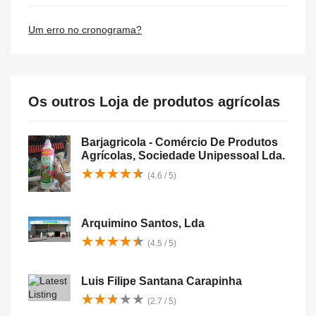
Um erro no cronograma?
Os outros Loja de produtos agrícolas
Barjagricola - Comércio De Produtos
Agrícolas, Sociedade Unipessoal Lda.
★
★
★
★
★
★
★
★
★
★
(4.6 / 5)
Arquimino Santos, Lda
★
★
★
★
★
★
★
★
★
★
(4.5 / 5)
Luis Filipe Santana Carapinha
★
★
★
★
★
★
★
★
★
★
(2.7 / 5)