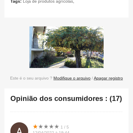
Tags:
Loja de produtos agrícolas
,
Este é o seu arquivo ?
Modifique o arquivo
/
Apagar registro
Opinião dos consumidores : (17)
★
★
★
★
★
★
★
★
★
★
1 / 5
12/04/2022 à 19:44