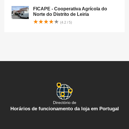
FICAPE - Cooperativa Agrícola do
Norte do Distrito de Leiria
★
★
★
★
★
★
★
★
★
★
(4.2 / 5)
Directório de
Horários de funcionamento da loja em Portugal