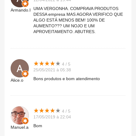
UMA VERGONHA. COMPRAVA PRODUTOS
Armando.I
DESSA empresa MAS AGORA VERIFICO QUE
ALGO ESTÁ MENOS BEM! 100% DE
AUMENTO??? UM NOJO E UM
APROVEITAMENTO. ABUTRES.
★
★
★
★
★
★
★
★
★
★
4 / 5
25/05/2021 à 05:38
Bons produtos e bom atendimento
Alice.o
★
★
★
★
★
★
★
★
★
★
4 / 5
17/05/2019 à 22:04
Bom
Manuel.a