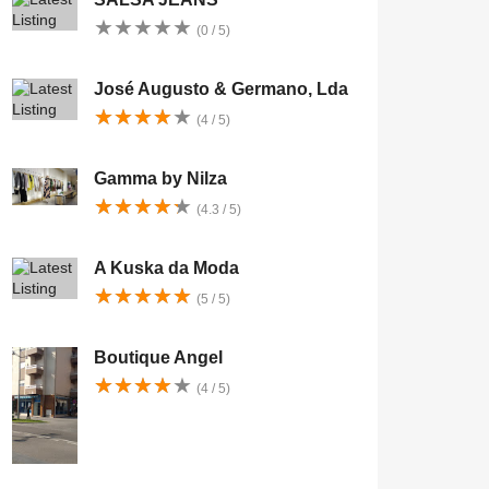
★
★
★
★
★
★
★
★
★
★
(0 / 5)
José Augusto & Germano, Lda
★
★
★
★
★
★
★
★
★
★
(4 / 5)
Gamma by Nilza
★
★
★
★
★
★
★
★
★
★
(4.3 / 5)
A Kuska da Moda
★
★
★
★
★
★
★
★
★
★
(5 / 5)
Boutique Angel
★
★
★
★
★
★
★
★
★
★
(4 / 5)