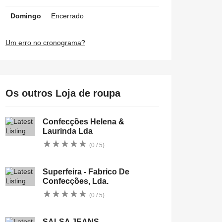
Domingo
Encerrado
Um erro no cronograma?
Os outros Loja de roupa
Confecções Helena &
Laurinda Lda
★
★
★
★
★
★
★
★
★
★
(0 / 5)
Superfeira - Fabrico De
Confecções, Lda.
★
★
★
★
★
★
★
★
★
★
(0 / 5)
SALSA JEANS