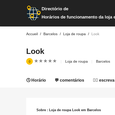
Directório de
Horários de funcionamento da loja 
Accueil
Barcelos
Loja de roupa
Look
Look
★
★
★
★
★
★
★
★
★
★
Loja de roupa
Barcelos
0
🕓 Horário
💬 comentários
✍🏻 escreva
Sobre : Loja de roupa Look em Barcelos