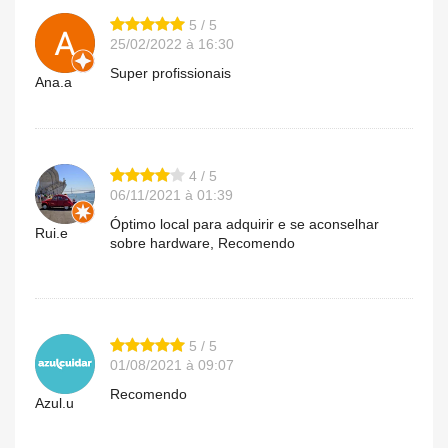
5 / 5
25/02/2022 à 16:30
Super profissionais
Ana.a
4 / 5
06/11/2021 à 01:39
Óptimo local para adquirir e se aconselhar
Rui.e
sobre hardware, Recomendo
5 / 5
01/08/2021 à 09:07
Recomendo
Azul.u