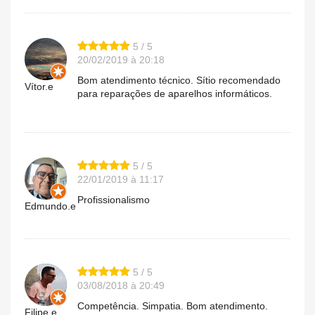
5 / 5
20/02/2019 à 20:18
Bom atendimento técnico. Sítio recomendado
Vítor.e
para reparações de aparelhos informáticos.
5 / 5
22/01/2019 à 11:17
Profissionalismo
Edmundo.e
5 / 5
03/08/2018 à 20:49
Competência. Simpatia. Bom atendimento.
Filipe.e