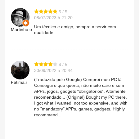
5 / 5
08/07/2023 à 21:20
Um técnico e amigo, sempre a servir com
Martinho.o
qualidade.
4 / 5
30/09/2022 à 20:44
(Traduzido pelo Google) Comprei meu PC lá.
Fátima.r
Consegui o que queria, não muito caro e sem
APPs, jogos, gadgets “obrigatórios”. Altamente
recomendado... (Original) Bought my PC there.
I got what I wanted, not too expensive, and with
no "mandatory" APPs, games, gadgets. Highly
recommend...