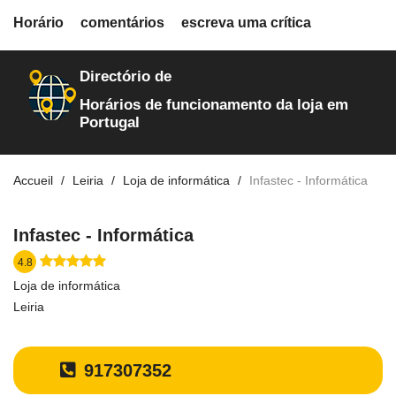
fiche.php
Horário
comentários
escreva uma crítica
loja-de-informatica
966
Directório de
Horários de funcionamento da loja em
Portugal
Accueil
Leiria
Loja de informática
Infastec - Informática
Infastec - Informática
4.8
Loja de informática
Leiria
917307352