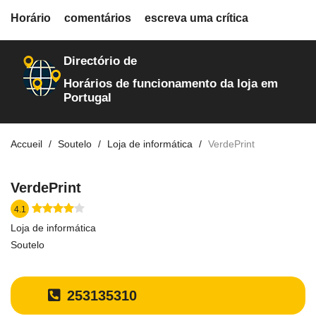
fiche.php
Horário
comentários
escreva uma crítica
loja-de-informatica
700
Directório de
Horários de funcionamento da loja em
Portugal
Accueil
Soutelo
Loja de informática
VerdePrint
VerdePrint
4.1
Loja de informática
Soutelo
253135310