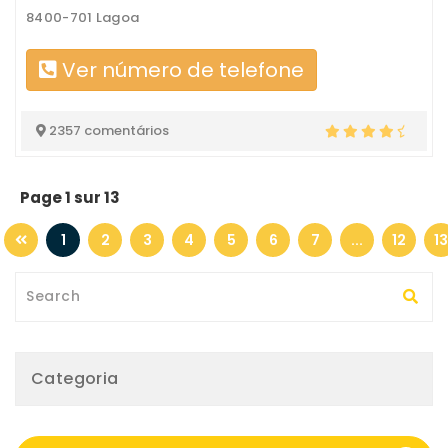
8400-701 Lagoa
Ver número de telefone
2357 comentários
Page 1 sur 13
1
2
3
4
5
6
7
...
12
13
Categoria