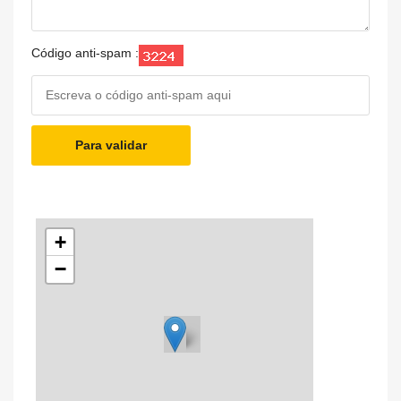
Código anti-spam :
Para validar
+
−