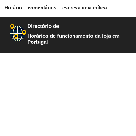
fiche.php
Horário
comentários
escreva uma crítica
loja-de-artigos-para-reforma
132
Directório de
Horários de funcionamento da loja em
Portugal