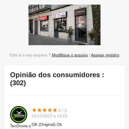
Este é o seu arquivo ?
Modifique o arquivo
/
Apagar registro
Opinião dos consumidores :
(302)
★
★
★
★
★
★
★
★
★
★
5 / 5
25/12/2023 à 19:53
OK (Original) Ok
TecDrone.s