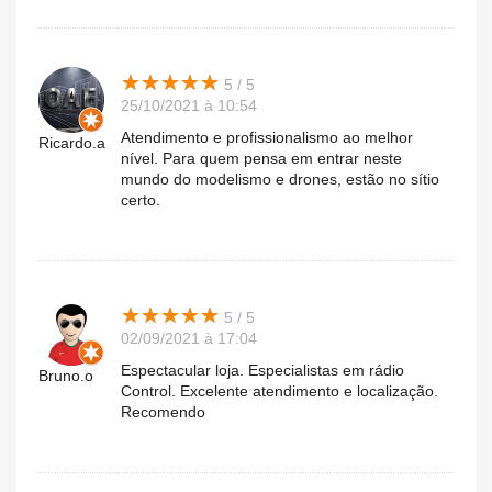
★
★
★
★
★
★
★
★
★
★
5 / 5
25/10/2021 à 10:54
Atendimento e profissionalismo ao melhor
Ricardo.a
nível. Para quem pensa em entrar neste
mundo do modelismo e drones, estão no sítio
certo.
★
★
★
★
★
★
★
★
★
★
5 / 5
02/09/2021 à 17:04
Espectacular loja. Especialistas em rádio
Bruno.o
Control. Excelente atendimento e localização.
Recomendo