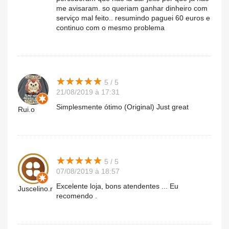
me avisaram. so queriam ganhar dinheiro com
serviço mal feito.. resumindo paguei 60 euros e
continuo com o mesmo problema
★
★
★
★
★
★
★
★
★
★
5 / 5
21/08/2019 à 17:31
Simplesmente ótimo (Original) Just great
Rui.o
★
★
★
★
★
★
★
★
★
★
5 / 5
07/08/2019 à 18:57
Excelente loja, bons atendentes ... Eu
Juscelino.r
recomendo .