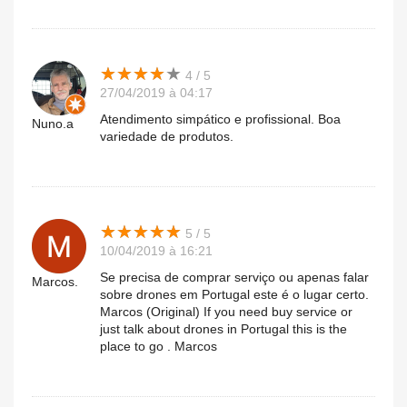
★
★
★
★
★
★
★
★
★
★
4 / 5
27/04/2019 à 04:17
Atendimento simpático e profissional. Boa
Nuno.a
variedade de produtos.
★
★
★
★
★
★
★
★
★
★
5 / 5
10/04/2019 à 16:21
Se precisa de comprar serviço ou apenas falar
Marcos.
sobre drones em Portugal este é o lugar certo.
Marcos (Original) If you need buy service or
just talk about drones in Portugal this is the
place to go . Marcos