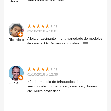
Muito bom atendimwnti
vitor.a
★
★
★
★
★
★
★
★
★
★
5 / 5
03/10/2018 à 10:04
A loja e fascinante, muita variedade de modelos
Ricardo.o
de carros. Os Drones são brutais !!!!!!!!
★
★
★
★
★
★
★
★
★
★
5 / 5
01/10/2018 à 12:36
Não é uma loja de brinquedos, é de
Luís.a
aeromodelismo, barcos rc, carros rc, drones
etc. Muito profissional.