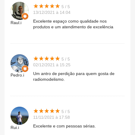
★
★
★
★
★
★
★
★
★
★
5 / 5
13/12/2021 à 14:04
Excelente espaço como qualidade nos
Raul.i
produtos e um atendimento de excelência
★
★
★
★
★
★
★
★
★
★
5 / 5
02/12/2021 à 15:25
Um antro de perdição para quem gosta de
Pedro.i
radiomodelismo.
★
★
★
★
★
★
★
★
★
★
5 / 5
11/11/2021 à 17:58
Excelente e com pessoas sérias.
Rui.i