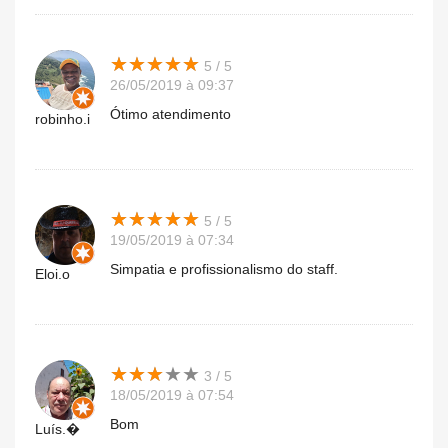
★
★
★
★
★
★
★
★
★
★
5 / 5
26/05/2019 à 09:37
Ótimo atendimento
robinho.i
★
★
★
★
★
★
★
★
★
★
5 / 5
19/05/2019 à 07:34
Simpatia e profissionalismo do staff.
Eloi.o
★
★
★
★
★
★
★
★
★
★
3 / 5
18/05/2019 à 07:54
Bom
Luís.�