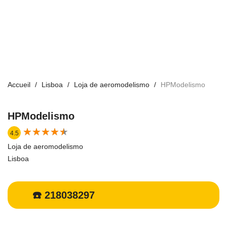
Accueil
Lisboa
Loja de aeromodelismo
HPModelismo
HPModelismo
★
★
★
★
★
★
★
★
★
★
4.5
Loja de aeromodelismo
Lisboa
☎️ 218038297