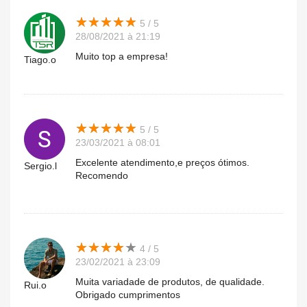
★
★
★
★
★
★
★
★
★
★
5 / 5
28/08/2021 à 21:19
Muito top a empresa!
Tiago.o
★
★
★
★
★
★
★
★
★
★
5 / 5
23/03/2021 à 08:01
Excelente atendimento,e preços ótimos.
Sergio.l
Recomendo
★
★
★
★
★
★
★
★
★
★
4 / 5
23/02/2021 à 23:09
Muita variadade de produtos, de qualidade.
Rui.o
Obrigado cumprimentos