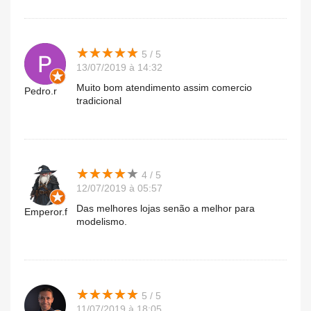
★
★
★
★
★
★
★
★
★
★
5 / 5
13/07/2019 à 14:32
Muito bom atendimento assim comercio
Pedro.r
tradicional
★
★
★
★
★
★
★
★
★
★
4 / 5
12/07/2019 à 05:57
Das melhores lojas senão a melhor para
Emperor.f
modelismo.
★
★
★
★
★
★
★
★
★
★
5 / 5
11/07/2019 à 18:05