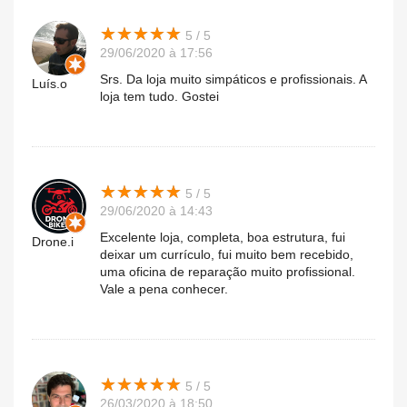
★
★
★
★
★
★
★
★
★
★
5 / 5
29/06/2020 à 17:56
Srs. Da loja muito simpáticos e profissionais. A
Luís.o
loja tem tudo. Gostei
★
★
★
★
★
★
★
★
★
★
5 / 5
29/06/2020 à 14:43
Excelente loja, completa, boa estrutura, fui
Drone.i
deixar um currículo, fui muito bem recebido,
uma oficina de reparação muito profissional.
Vale a pena conhecer.
★
★
★
★
★
★
★
★
★
★
5 / 5
26/03/2020 à 18:50