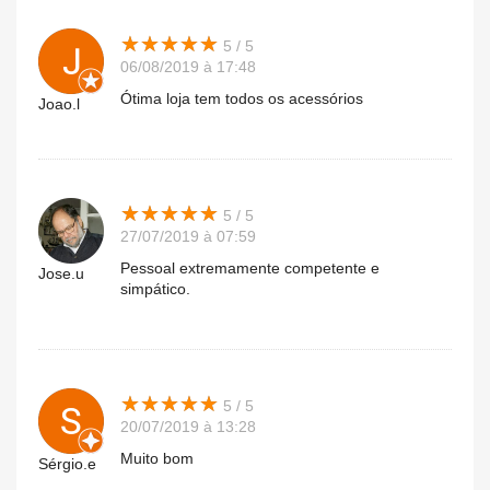
★
★
★
★
★
★
★
★
★
★
5 / 5
06/08/2019 à 17:48
Ótima loja tem todos os acessórios
Joao.l
★
★
★
★
★
★
★
★
★
★
5 / 5
27/07/2019 à 07:59
Pessoal extremamente competente e
Jose.u
simpático.
★
★
★
★
★
★
★
★
★
★
5 / 5
20/07/2019 à 13:28
Muito bom
Sérgio.e