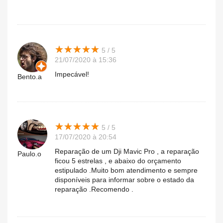
★
★
★
★
★
★
★
★
★
★
5 / 5
21/07/2020 à 15:36
Impecável!
Bento.a
★
★
★
★
★
★
★
★
★
★
5 / 5
17/07/2020 à 20:54
Reparação de um Dji Mavic Pro , a reparação
Paulo.o
ficou 5 estrelas , e abaixo do orçamento
estipulado .Muito bom atendimento e sempre
disponíveis para informar sobre o estado da
reparação .Recomendo .