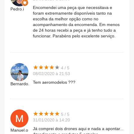
Encomendei uma peça que necessitava e
Pedro.i
foram extremamente disponíveis tanto na
escolha da melhor opção como no
acompanhamento da encomenda. Em menos
de 24 horas recebi a peça e já tenho tudo a
funcionar. Parabéns pelo excelente serviço.
★
★
★
★
★
★
★
★
★
★
4 / 5
08/02/2020 à 21:53
Tem aeromodelos ???
Bernardo.
★
★
★
★
★
★
★
★
★
★
5 / 5
31/01/2020 à 14:20
Já comprei dois drones aqui e nada a apontar...
Manuel.o