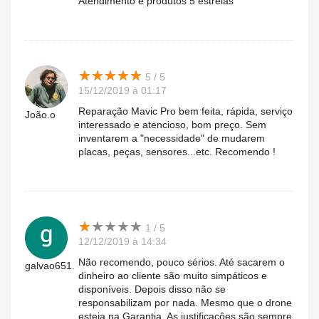
Atendimento e produtos 5 estrelas
★
★
★
★
★
★
★
★
★
★
5 / 5
15/12/2019 à 01:17
Reparação Mavic Pro bem feita, rápida, serviço
João.o
interessado e atencioso, bom preço. Sem
inventarem a "necessidade" de mudarem
placas, peças, sensores...etc. Recomendo !
★
★
★
★
★
★
★
★
★
★
1 / 5
12/12/2019 à 14:34
Não recomendo, pouco sérios. Até sacarem o
galvao651.
dinheiro ao cliente são muito simpáticos e
disponíveis. Depois disso não se
responsabilizam por nada. Mesmo que o drone
esteja na Garantia. As justificaçôes são sempre