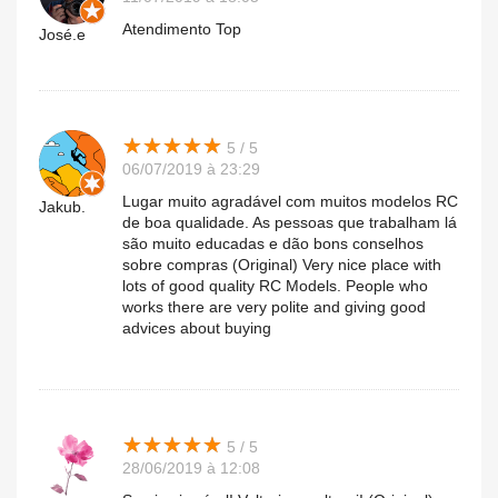
Atendimento Top
José.e
★
★
★
★
★
★
★
★
★
★
5 / 5
06/07/2019 à 23:29
Lugar muito agradável com muitos modelos RC
Jakub.
de boa qualidade. As pessoas que trabalham lá
são muito educadas e dão bons conselhos
sobre compras (Original) Very nice place with
lots of good quality RC Models. People who
works there are very polite and giving good
advices about buying
★
★
★
★
★
★
★
★
★
★
5 / 5
28/06/2019 à 12:08