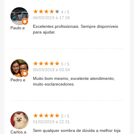
★
★
★
★
★
★
★
★
★
★
4 / 5
06/03/2019 à 17:26
Excelentes profissionais. Sempre disponíveis
Paulo.e
para ajudar.
★
★
★
★
★
★
★
★
★
★
5 / 5
05/03/2019 à 03:04
Muito bom mesmo, excelente atendimento,
Pedro.e
muito esclarecedores.
★
★
★
★
★
★
★
★
★
★
5 / 5
01/02/2019 à 22:31
Sem qualquer sombra de dúvida a melhor loja
Carlos.a