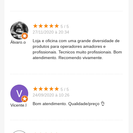
★
★
★
★
★
★
★
★
★
★
5 / 5
27/11/2020 à 20:34
Loja e oficina com uma grande diversidade de
Álvaro.o
produtos para operadores amadores e
profissionais. Tecnicos muito profissionais. Bom
atendimento. Recomendo vivamente.
★
★
★
★
★
★
★
★
★
★
5 / 5
24/09/2020 à 10:26
Bom atendimento. Qualidade/preço 👌
Vicente.l