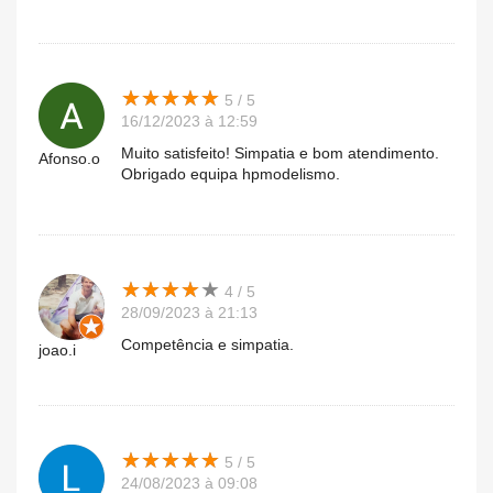
★
★
★
★
★
★
★
★
★
★
5 / 5
16/12/2023 à 12:59
Muito satisfeito! Simpatia e bom atendimento.
Afonso.o
Obrigado equipa hpmodelismo.
★
★
★
★
★
★
★
★
★
★
4 / 5
28/09/2023 à 21:13
Competência e simpatia.
joao.i
★
★
★
★
★
★
★
★
★
★
5 / 5
24/08/2023 à 09:08