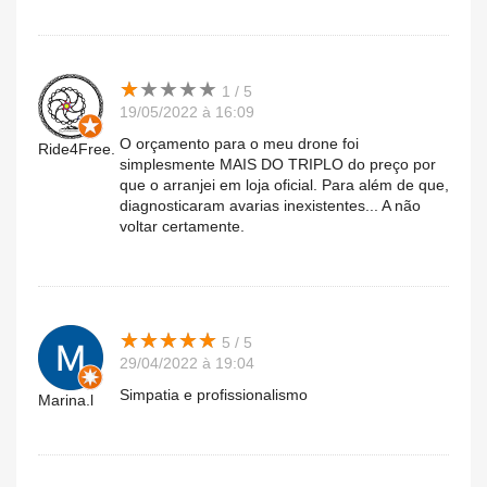
★
★
★
★
★
★
★
★
★
★
1 / 5
19/05/2022 à 16:09
O orçamento para o meu drone foi
Ride4Free.
simplesmente MAIS DO TRIPLO do preço por
que o arranjei em loja oficial. Para além de que,
diagnosticaram avarias inexistentes... A não
voltar certamente.
★
★
★
★
★
★
★
★
★
★
5 / 5
29/04/2022 à 19:04
Simpatia e profissionalismo
Marina.l