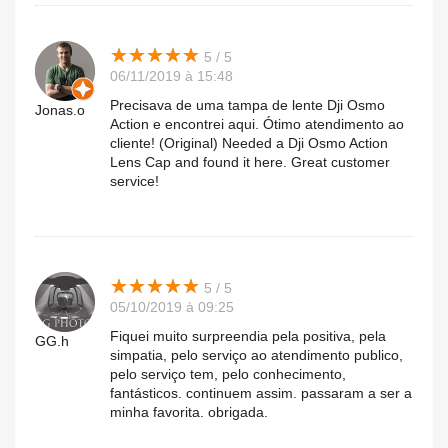
★
★
★
★
★
★
★
★
★
★
5 / 5
06/11/2019 à 15:48
Precisava de uma tampa de lente Dji Osmo
Jonas.o
Action e encontrei aqui. Ótimo atendimento ao
cliente! (Original) Needed a Dji Osmo Action
Lens Cap and found it here. Great customer
service!
★
★
★
★
★
★
★
★
★
★
5 / 5
05/10/2019 à 09:25
Fiquei muito surpreendia pela positiva, pela
GG.h
simpatia, pelo serviço ao atendimento publico,
pelo serviço tem, pelo conhecimento,
fantásticos. continuem assim. passaram a ser a
minha favorita. obrigada.