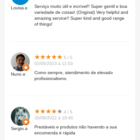
Serviço muito útil e incrível!! Super gentil e boa
Lovisa.e
variedade de coisas! (Original) Very helpful and
amazing service!! Super kind and good range
of things!
★
★
★
★
★
★
★
★
★
★
5 / 5
02/05/2023 à 11:53
Como sempre, atendimento de elevado
Nuno.e
profissionalismo.
★
★
★
★
★
★
★
★
★
★
4 / 5
20/08/2022 à 18:45
Prestáveis e produtos não havendo a sua
Sergio.a
encomenda é rápida