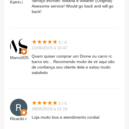
Serviço incrível! Voltaria e voltarei! (Original)
Katrin.i
Awesome service! Would go back and will go
back!
★
★
★
★
★
★
★
★
★
★
5 / 5
12/06/2019 à 10:47
Quem quiser comprar um Drone ou carro rc
Marco025.
barco etc... Recomendo muito de vir aqui são
de confiança sou cliente dele e estou muito
satisfeito
★
★
★
★
★
★
★
★
★
★
5 / 5
28/05/2019 à 21:24
Loja muito boa e atendimento cordial
Ricardo.r