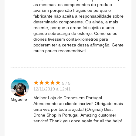
as mesmas: os componentes do produto
avariam porque são frágeis ou porque o
fabricante não aceita a responsabilidade sobre
determinado componente. Ou ainda, a mais
recente, por que o drone foi sujeito a uma
grande sobrecarga de esforço. Como se os
drones tivessem conta-kilometros para
poderem ter a certeza dessa afirmação. Gente
muito pouco recomendável.
★
★
★
★
★
★
★
★
★
★
5 / 5
12/11/2019 à 12:41
Melhor Loja de Drones em Portugal.
Miguel.e
Atendimento ao cliente incrível! Obrigado mais
uma vez por toda a ajuda! (Original) Best
Drone Shop in Portugal. Amazing customer
service! Thank you once again for all the help!