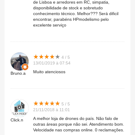
de Lisboa e arredores em RC, simpatia,
disponibilidade de stock e sobretudo
conhecimento técnico. Melhor??? Será dificil
encontrar, parabéns HPmodelismo pelo
excelente serviço
★
★
★
★
★
★
★
★
★
★
4 / 5
13/01/2019 à 07:54
Muito atenciosos
Bruno.a
★
★
★
★
★
★
★
★
★
★
5 / 5
21/11/2018 à 11:01
A melhor loja de drones do país. Não falo de
Click.n
outras áreas porque não sei. Atendimento bom.
Velocidade nas compras online. 0 reclamações.