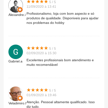
★
★
★
★
★
★
★
★
★
★
5 / 5
11/09/2020 à 13:41
Profissionalismo, loja com bom aspecto e só
Alexandre.i
produtos de qualidade. Disponiveis para ajudar
nos problemas do hobby
★
★
★
★
★
★
★
★
★
★
5 / 5
02/09/2020 à 15:30
Excelentes profissionais bom atendimento e
Gabriel.a
muito recomendável
★
★
★
★
★
★
★
★
★
★
5 / 5
01/09/2020 à 19:46
Atenção. Pessoal altamente qualificado. Isso
Veladimiro.l
diz tudo.