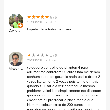
★
★
★
★
★
★
★
★
★
★
5 / 5
14/09/2019 à 01:39
Espetáculo a todos os níveis
David.a
★
★
★
★
★
★
★
★
★
★
1 / 5
26/08/2019 à 15:26
coloquei o controlhe do phanton 4 para
Alisson.a
arrumar me cobraram 60 euros nao me deram
nenhum papel de garantia nada usei o drone 2
vezes literalmente 2 vezes pois tenho o mavic
quando fui usar a 3 vez apareceu o mesmo
problema voltei la e simplesmente me disseram
que nao podem fazer mais nada que tem que
enviar pra dji pra trocar a placa toda e que
iriam me cobrar cerca de 200 euros... se
perceberam que nao ia dar jeito por que ja nao