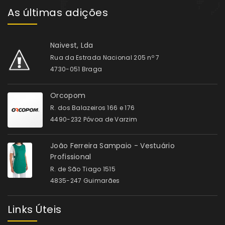
As últimas adições
Naivest, Lda
Rua da Estrada Nacional 205 nº 7
4730-051 Braga
Orcopom
R. dos Balazeiros 166 e 176
4490-232 Póvoa de Varzim
João Ferreira Sampaio - Vestuário
Profissional
R. de São Tiago 1515
4835-247 Guimarães
Links Úteis