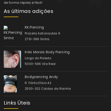
de forma rápida e fácil!
As últimas adições
KK.Piercing
Praceta Astronautas 6
2710-366 Sintra
Inês Morais Body Piercing
Largo do Pioledo
5000-596 Vila Real
Bodypiercing Andy
R. Filinto Elísio 42
2500-202 Caldas da Rainha
Links Úteis