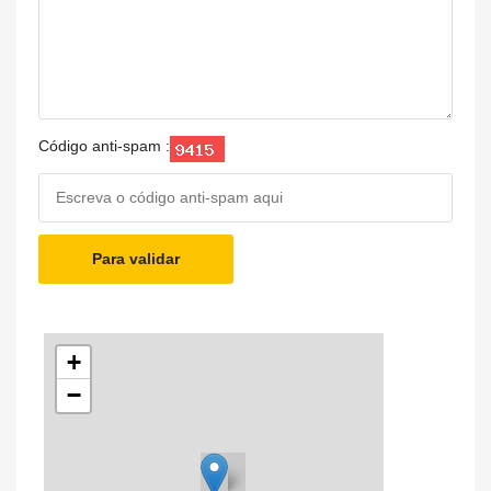
Código anti-spam :
Para validar
+
−