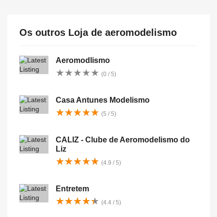
Os outros Loja de aeromodelismo
Aeromodlismo
★
★
★
★
★
★
★
★
★
★
(0 / 5)
Casa Antunes Modelismo
★
★
★
★
★
★
★
★
★
★
(5 / 5)
CALIZ - Clube de Aeromodelismo do
Liz
★
★
★
★
★
★
★
★
★
★
(4.9 / 5)
Entretem
★
★
★
★
★
★
★
★
★
★
(4.4 / 5)