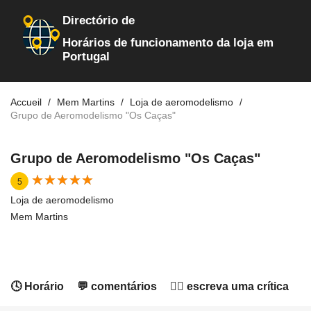
Directório de
Horários de funcionamento da loja em
Portugal
Accueil
Mem Martins
Loja de aeromodelismo
Grupo de Aeromodelismo "Os Caças"
Grupo de Aeromodelismo "Os Caças"
★
★
★
★
★
★
★
★
★
★
5
Loja de aeromodelismo
Mem Martins
🕓 Horário
💬 comentários
✍🏻 escreva uma crítica