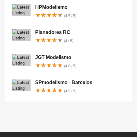
HPModelismo
★
★
★
★
★
★
★
★
★
★
(4.5 / 5)
Planadores RC
★
★
★
★
★
★
★
★
★
★
(4 / 5)
JGT Modelismo
★
★
★
★
★
★
★
★
★
★
(4.8 / 5)
SPmodelismo - Barcelos
★
★
★
★
★
★
★
★
★
★
(4.9 / 5)