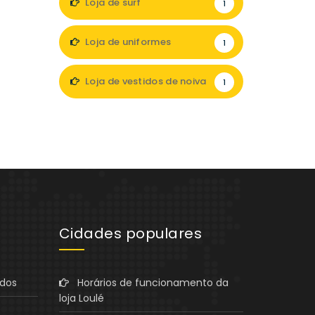
Loja de surf
1
Loja de uniformes
1
Loja de vestidos de noiva
1
Cidades populares
ados
Horários de funcionamento da
loja Loulé