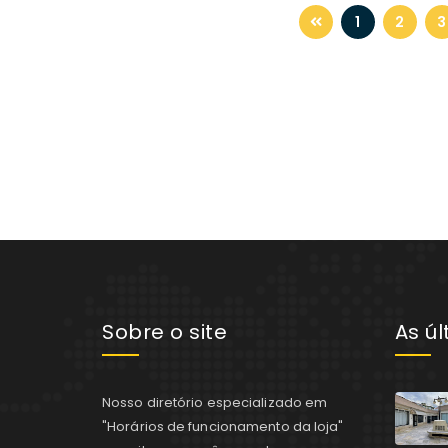
1
2
3
Sobre o site
As ú
Nosso diretório especializado em
"Horários de funcionamento da loja"