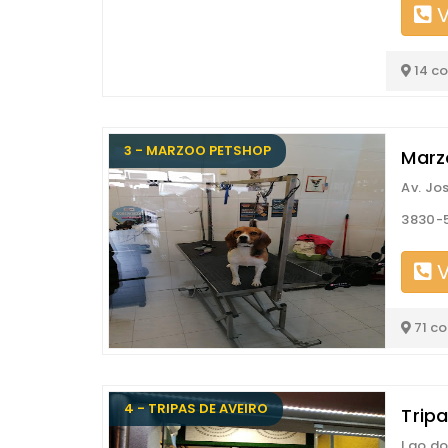
V
14 c
3 - MARZOO PETSHOP
Marz
Av. Jo
3830-
V
71 c
4 - TRIPAS DE AVEIRO
Trip
Lgo do