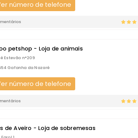
er número de telefone
omentários
oo petshop - Loja de animais
sé Estevão n°209
554 Gafanha da Nazaré
er número de telefone
omentários
as de Aveiro - Loja de sobremesas
 Farol 1