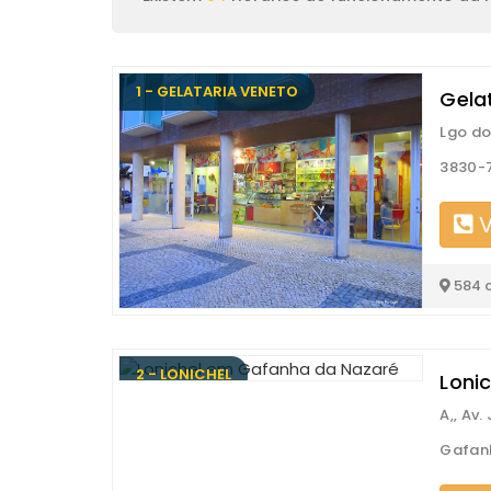
1 - GELATARIA VENETO
Gela
Lgo do
3830-
V
584 
2 - LONICHEL
Lonic
A,, Av
Gafan