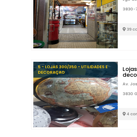
3830-
39 c
5 - LOJAS 300/350 - UTILIDADES E
Loja
DECORAÇAO
deco
Av. Jo
3830 
4 co