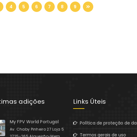
4
5
6
7
8
9
ltimas adições
Links Úteis
My FPV World Portugal
Política de proteção de d
Av. Chaby Pinheiro 27 Loja 5
Termos gerais de uso
2725-265 Algueirão-Mem