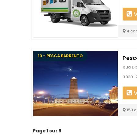
V
4 co
10 - PESCA BARRENTO
Pesc
Rua Di
3830-
V
153 
Page 1 sur 9