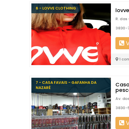
6 - LOVVE CLOTHING
lovve
R. das
3830-
V
1 co
7 - CASA FAVAIS - GAFANHA DA
Casa
NAZARÉ
pesc
Av. do
3830-
V