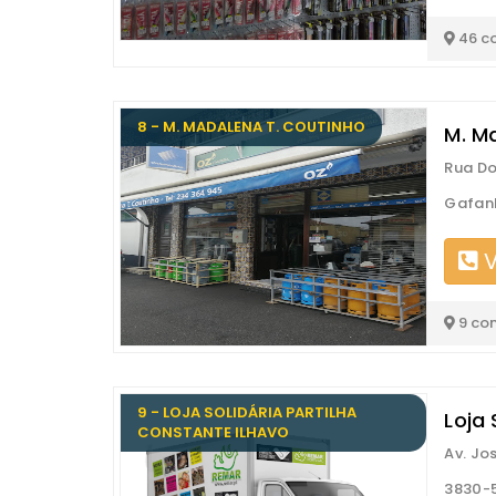
46 c
8 - M. MADALENA T. COUTINHO
M. M
Rua Do
Gafan
V
9 co
9 - LOJA SOLIDÁRIA PARTILHA
Loja 
CONSTANTE ILHAVO
Av. Jo
3830-