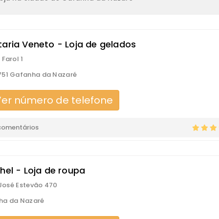
taria Veneto - Loja de gelados
 Farol 1
751 Gafanha da Nazaré
er número de telefone
comentários
hel - Loja de roupa
. José Estevão 470
ha da Nazaré