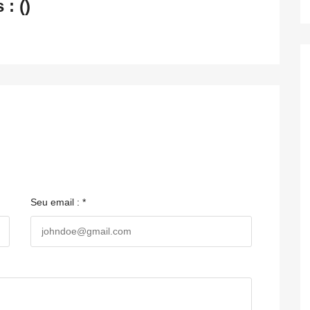
: ()
Seu email : *