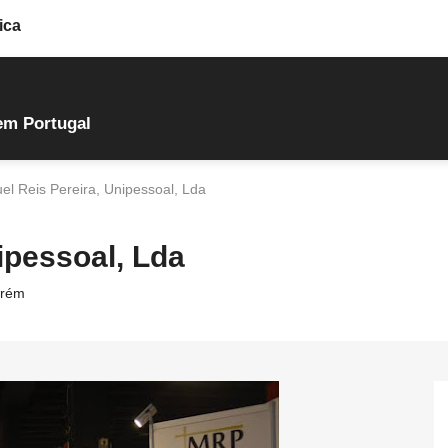
ica
em Portugal
el Reis Pereira, Unipessoal, Lda
ipessoal, Lda
rém