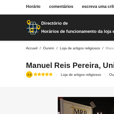
fiche.php
Horário
comentários
escreva uma crít
loja-de-artigos-religiosos
28
Directório de
Horários de funcionamento da loja 
Accueil
Ourém
Loja de artigos religiosos
Manu
Manuel Reis Pereira, Un
Loja de artigos religiosos
Ou
4.8