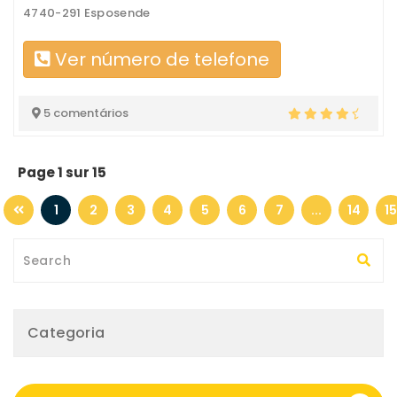
4740-291 Esposende
Ver número de telefone
5 comentários
Page 1 sur 15
1
2
3
4
5
6
7
...
14
15
Categoria