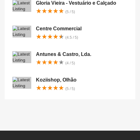
Gloria Vieira - Vestuário e Calçado
★
★
★
★
★
★
★
★
★
★
(5 / 5)
Centre Commercial
★
★
★
★
★
★
★
★
★
★
(4.5 / 5)
Antunes & Castro, Lda.
★
★
★
★
★
★
★
★
★
★
(4 / 5)
Koziishop, Olhão
★
★
★
★
★
★
★
★
★
★
(5 / 5)