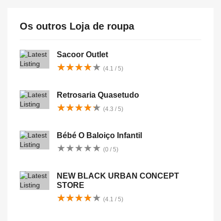
Os outros Loja de roupa
Sacoor Outlet
★
★
★
★
★
★
★
★
★
★
(4.1 / 5)
Retrosaria Quasetudo
★
★
★
★
★
★
★
★
★
★
(4.3 / 5)
Bébé O Baloiço Infantil
★
★
★
★
★
★
★
★
★
★
(0 / 5)
NEW BLACK URBAN CONCEPT
STORE
★
★
★
★
★
★
★
★
★
★
(4.1 / 5)