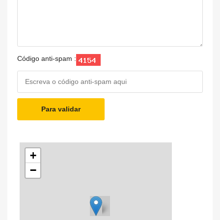
Código anti-spam :
Para validar
+
−