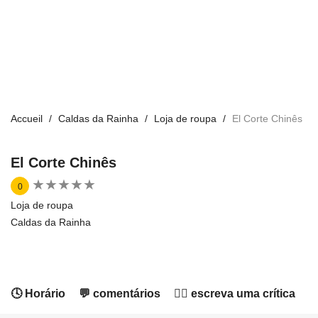
Accueil
Caldas da Rainha
Loja de roupa
El Corte Chinês
El Corte Chinês
★
★
★
★
★
★
★
★
★
★
0
Loja de roupa
Caldas da Rainha
🕓 Horário
💬 comentários
✍🏻 escreva uma crítica