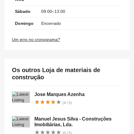
Sábado
09:00–13:00
Domingo
Encerrado
Um erro no cronograma?
Os outros Loja de materiais de
construção
Jose Marques Azenha
★
★
★
★
★
★
★
★
★
★
(4 / 5)
Manuel Jesus Silva - Construções
Imobiliárias, Lda.
★
★
★
★
★
★
★
★
★
★
(0 / 5)