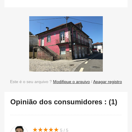
Este é o seu arquivo ?
Modifique o arquivo
/
Apagar registro
Opinião dos consumidores : (1)
★
★
★
★
★
★
★
★
★
★
5 / 5