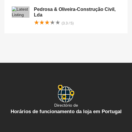
Pedrosa & Oliveira-Construção Civil,
Lda
★
★
★
★
★
★
★
★
★
★
(3.3 / 5)
Directório de
Horários de funcionamento da loja em Portugal