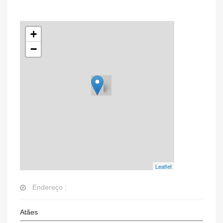
+
−
Leaflet
Endereço :
Atães