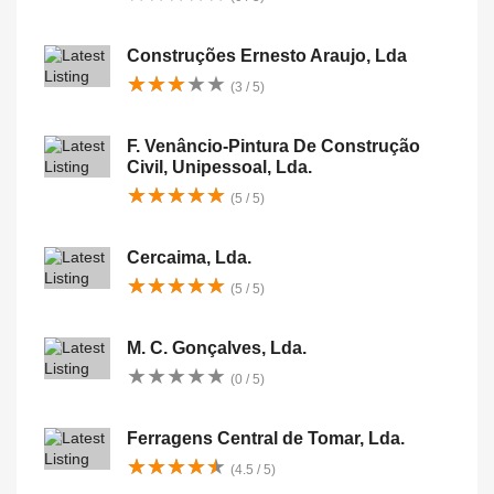
Construções Ernesto Araujo, Lda
★
★
★
★
★
★
★
★
★
★
(3 / 5)
F. Venâncio-Pintura De Construção
Civil, Unipessoal, Lda.
★
★
★
★
★
★
★
★
★
★
(5 / 5)
Cercaima, Lda.
★
★
★
★
★
★
★
★
★
★
(5 / 5)
M. C. Gonçalves, Lda.
★
★
★
★
★
★
★
★
★
★
(0 / 5)
Ferragens Central de Tomar, Lda.
★
★
★
★
★
★
★
★
★
★
(4.5 / 5)