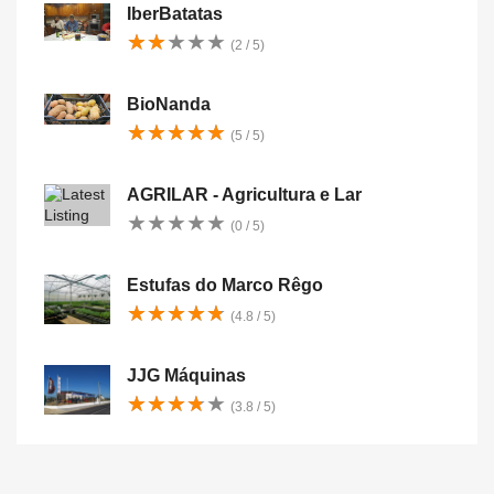
IberBatatas
★
★
★
★
★
★
★
★
★
★
(2 / 5)
BioNanda
★
★
★
★
★
★
★
★
★
★
(5 / 5)
AGRILAR - Agricultura e Lar
★
★
★
★
★
★
★
★
★
★
(0 / 5)
Estufas do Marco Rêgo
★
★
★
★
★
★
★
★
★
★
(4.8 / 5)
JJG Máquinas
★
★
★
★
★
★
★
★
★
★
(3.8 / 5)