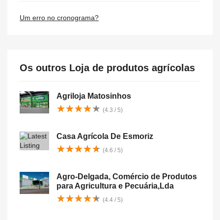
Um erro no cronograma?
Os outros Loja de produtos agrícolas
Agriloja Matosinhos
★
★
★
★
★
★
★
★
★
★
(4.3 / 5)
Casa Agrícola De Esmoriz
★
★
★
★
★
★
★
★
★
★
(4.6 / 5)
Agro-Delgada, Comércio de Produtos
para Agricultura e Pecuária,Lda
★
★
★
★
★
★
★
★
★
★
(4.4 / 5)