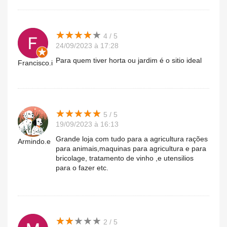
★
★
★
★
★
★
★
★
★
★
4 / 5
24/09/2023 à 17:28
Para quem tiver horta ou jardim é o sitio ideal
Francisco.i
★
★
★
★
★
★
★
★
★
★
5 / 5
19/09/2023 à 16:13
Grande loja com tudo para a agricultura rações
Armindo.e
para animais,maquinas para agricultura e para
bricolage, tratamento de vinho ,e utensilios
para o fazer etc.
★
★
★
★
★
★
★
★
★
★
2 / 5