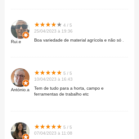
★
★
★
★
★
★
★
★
★
★
4 / 5
25/04/2023 à 19:36
Boa variedade de material agrícola e não só .
Rui.e
★
★
★
★
★
★
★
★
★
★
5 / 5
10/04/2023 à 16:43
Tem de tudo para a horta, campo e
António.a
ferramentas de trabalho etc
★
★
★
★
★
★
★
★
★
★
5 / 5
07/04/2023 à 11:08