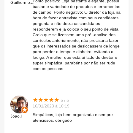
Ponto positivo: Loja bastante elegante, possui
Guilherme.a
bastante variedade de produtos e ferramentas
de campo. Ponto negativo: O diretor da loja na
hora de fazer entrevista com seus candidatos,
pergunta e não deixa os candidatos
responderem e já coloca o seu ponto de vista.
Creio que se fizessem uma pré -analise dos
currículos anteriormente, não precisaria fazer
que os interessados se deslocassem de longe
para perder o tempo e dinheiro, evitando a
fadiga. A mulher que está aí lado do diretor é
super simpática, parabéns por não ser rude
com as pessoas.
★
★
★
★
★
★
★
★
★
★
5 / 5
16/01/2023 à 10:19
Simpáticos, loja bem organizada e sempre
Joao.l
atenciosos, obrigado