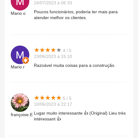
24/07/2023 à 06:33
Poucos funcionários, poderia ter mais para
Mario.o
atender melhor os clientes.
★
★
★
★
★
★
★
★
★
★
4 / 5
23/06/2023 à 15:10
Razoável muita coisas para a construção.
Mario.r
★
★
★
★
★
★
★
★
★
★
5 / 5
10/06/2023 à 22:17
Lugar muito interessante 👍 (Original) Lieu très
françoise.E
intéressant 👍