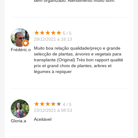
bem organizado. Atendimento muito bom.
★
★
★
★
★
★
★
★
★
★
5 / 5
29/12/2021 à 16:13
Muito boa relação qualidade/preço e grande
Frédéric.o
selecção de plantas, árvores e vegetais para
transplante (Original) Très bon rapport qualité
prix et grand choix de plantes, arbres et
légumes à repiquer
★
★
★
★
★
★
★
★
★
★
4 / 5
23/12/2021 à 08:53
Aceitável
Gloria.a