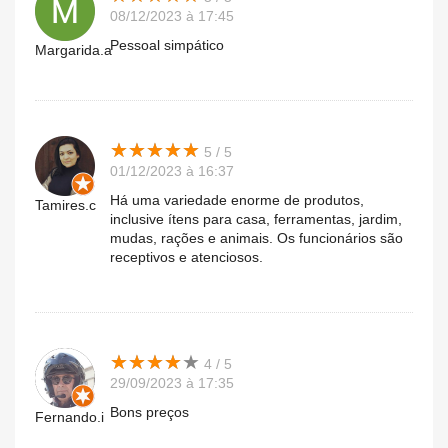
08/12/2023 à 17:45
Pessoal simpático
Margarida.a
★
★
★
★
★
★
★
★
★
★
5 / 5
01/12/2023 à 16:37
Há uma variedade enorme de produtos,
Tamires.c
inclusive ítens para casa, ferramentas, jardim,
mudas, rações e animais. Os funcionários são
receptivos e atenciosos.
★
★
★
★
★
★
★
★
★
★
4 / 5
29/09/2023 à 17:35
Bons preços
Fernando.i