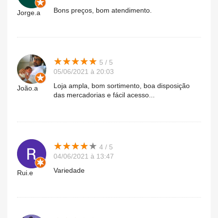
Bons preços, bom atendimento.
Jorge.a
★
★
★
★
★
★
★
★
★
★
5 / 5
05/06/2021 à 20:03
Loja ampla, bom sortimento, boa disposição
João.a
das mercadorias e fácil acesso...
★
★
★
★
★
★
★
★
★
★
4 / 5
04/06/2021 à 13:47
Variedade
Rui.e