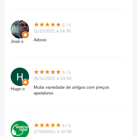
★
★
★
★
★
★
★
★
★
★
5 / 5
11/11/2021 à 14:36
Adorei
José.o
★
★
★
★
★
★
★
★
★
★
5 / 5
05/11/2021 à 23:18
Muita variedade de artigos com preços
Hugo.o
apelativos.
★
★
★
★
★
★
★
★
★
★
5 / 5
27/10/2021 à 10:08