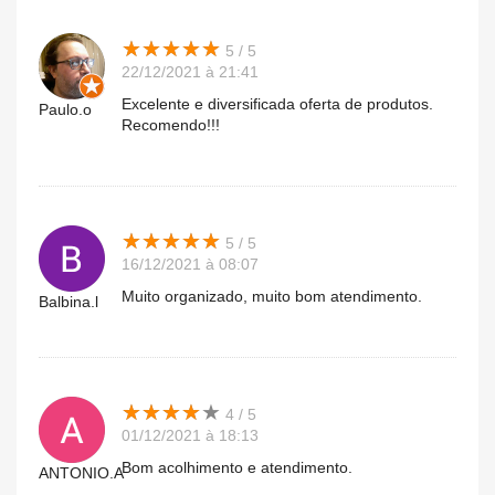
★
★
★
★
★
★
★
★
★
★
5 / 5
22/12/2021 à 21:41
Excelente e diversificada oferta de produtos.
Paulo.o
Recomendo!!!
★
★
★
★
★
★
★
★
★
★
5 / 5
16/12/2021 à 08:07
Muito organizado, muito bom atendimento.
Balbina.l
★
★
★
★
★
★
★
★
★
★
4 / 5
01/12/2021 à 18:13
Bom acolhimento e atendimento.
ANTONIO.A