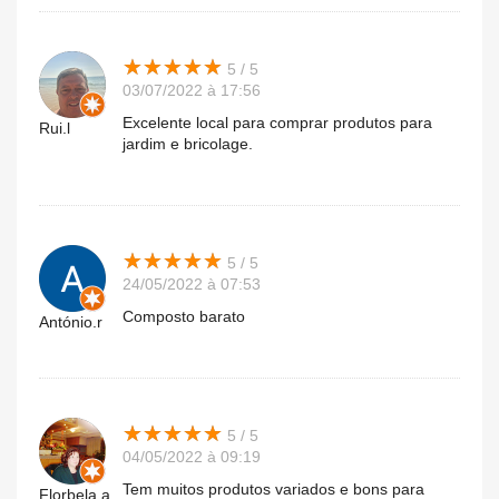
★
★
★
★
★
★
★
★
★
★
5 / 5
03/07/2022 à 17:56
Excelente local para comprar produtos para
Rui.l
jardim e bricolage.
★
★
★
★
★
★
★
★
★
★
5 / 5
24/05/2022 à 07:53
Composto barato
António.r
★
★
★
★
★
★
★
★
★
★
5 / 5
04/05/2022 à 09:19
Tem muitos produtos variados e bons para
Florbela.a