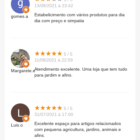
13/08/2021 à 23:42
Estabelicimento com vários produtos para dia
gomes.a
dia com preço e simpatia
★
★
★
★
★
★
★
★
★
★
5 / 5
11/08/2021 à 22:59
Atendimento excelente. Uma loja que tem tudo
Margarete.e
para jardim e afins.
★
★
★
★
★
★
★
★
★
★
5 / 5
31/07/2021 à 17:00
Excelente espaço para artigos relacionados
Luis.o
com pequena agricultura, jardins, animais e
afins.