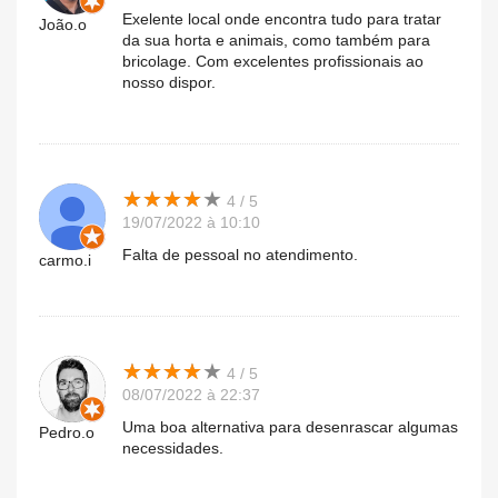
Exelente local onde encontra tudo para tratar
João.o
da sua horta e animais, como também para
bricolage. Com excelentes profissionais ao
nosso dispor.
★
★
★
★
★
★
★
★
★
★
4 / 5
19/07/2022 à 10:10
Falta de pessoal no atendimento.
carmo.i
★
★
★
★
★
★
★
★
★
★
4 / 5
08/07/2022 à 22:37
Uma boa alternativa para desenrascar algumas
Pedro.o
necessidades.