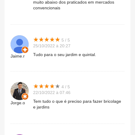
muito abaixo dos praticados em mercados
convencionais
★
★
★
★
★
★
★
★
★
★
5 / 5
25/10/2022 à 20:27
Tudo para o seu jardim e quintal.
Jaime.r
★
★
★
★
★
★
★
★
★
★
4 / 5
22/10/2022 à 07:46
Tem tudo o que é preciso para fazer bricolage
Jorge.o
e jardins