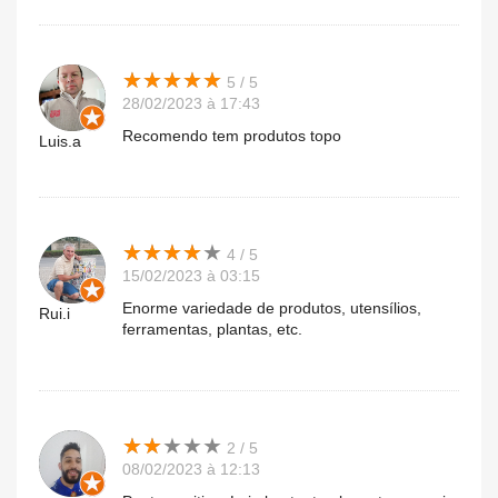
★
★
★
★
★
★
★
★
★
★
5 / 5
28/02/2023 à 17:43
Recomendo tem produtos topo
Luis.a
★
★
★
★
★
★
★
★
★
★
4 / 5
15/02/2023 à 03:15
Enorme variedade de produtos, utensílios,
Rui.i
ferramentas, plantas, etc.
★
★
★
★
★
★
★
★
★
★
2 / 5
08/02/2023 à 12:13