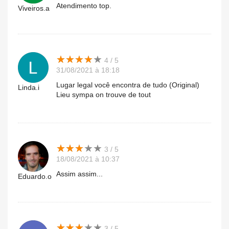
Atendimento top.
Viveiros.a
★
★
★
★
★
★
★
★
★
★
4 / 5
31/08/2021 à 18:18
Lugar legal você encontra de tudo (Original)
Linda.i
Lieu sympa on trouve de tout
★
★
★
★
★
★
★
★
★
★
3 / 5
18/08/2021 à 10:37
Assim assim...
Eduardo.o
★
★
★
★
★
★
★
★
★
★
3 / 5