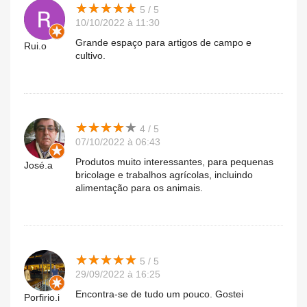
★
★
★
★
★
★
★
★
★
★
5 / 5
10/10/2022 à 11:30
Grande espaço para artigos de campo e
Rui.o
cultivo.
★
★
★
★
★
★
★
★
★
★
4 / 5
07/10/2022 à 06:43
Produtos muito interessantes, para pequenas
José.a
bricolage e trabalhos agrícolas, incluindo
alimentação para os animais.
★
★
★
★
★
★
★
★
★
★
5 / 5
29/09/2022 à 16:25
Encontra-se de tudo um pouco. Gostei
Porfirio.i