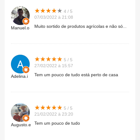
★
★
★
★
★
★
★
★
★
★
4 / 5
07/03/2022 à 21:08
Muito sortido de produtos agrícolas e não só...
Manuel.o
★
★
★
★
★
★
★
★
★
★
5 / 5
27/02/2022 à 15:57
Tem um pouco de tudo está perto de casa
Adelina.i
★
★
★
★
★
★
★
★
★
★
5 / 5
21/02/2022 à 23:20
Tem um pouco de tudo
Augusto.e