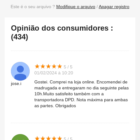
Este é o seu arquivo ?
Modifique o arquivo
/
Apagar registro
Opinião dos consumidores :
(434)
★
★
★
★
★
★
★
★
★
★
5 / 5
01/02/2024 à 10:20
Gostei. Comprei na loja online. Encomendei de
jose.i
madrugada e entregaram no dia seguinte pelas
10h.Muito satisfeito também com a
transportadora DPD. Nota máxima para ambas
as partes. Obrigados
★
★
★
★
★
★
★
★
★
★
5 / 5