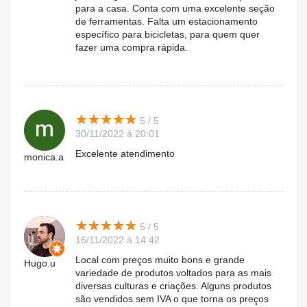
para a casa. Conta com uma excelente seção
de ferramentas. Falta um estacionamento
específico para bicicletas, para quem quer
fazer uma compra rápida.
★
★
★
★
★
★
★
★
★
★
5 / 5
30/11/2022 à 20:01
Excelente atendimento
monica.a
★
★
★
★
★
★
★
★
★
★
5 / 5
16/11/2022 à 14:42
Local com preços muito bons e grande
Hugo.u
variedade de produtos voltados para as mais
diversas culturas e criações. Alguns produtos
são vendidos sem IVA o que torna os preços