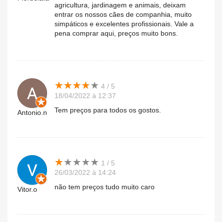
agricultura, jardinagem e animais, deixam
entrar os nossos cães de companhia, muito
simpáticos e excelentes profissionais. Vale a
pena comprar aqui, preços muito bons.
★
★
★
★
★
★
★
★
★
★
4 / 5
18/04/2022 à 12:37
Tem preços para todos os gostos.
Antonio.n
★
★
★
★
★
★
★
★
★
★
1 / 5
26/03/2022 à 14:24
não tem preços tudo muito caro
Vitor.o