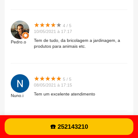
★
★
★
★
★
★
★
★
★
★
4 / 5
10/05/2021 à 17:17
Tem de tudo, da bricolagem a jardinagem, a
Pedro.o
produtos para animais etc.
★
★
★
★
★
★
★
★
★
★
5 / 5
08/05/2021 à 17:15
Tem um excelente atendimento
Nuno.i
★
★
★
★
★
★
★
★
★
★
☎️ 252143210
5 / 5
27/04/2021 à 12:34