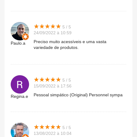
★
★
★
★
★
★
★
★
★
★
5 / 5
24/09/2022 à 10:59
Preciso muito acessíveis e uma vasta
Paulo.a
variedade de produtos.
★
★
★
★
★
★
★
★
★
★
5 / 5
15/09/2022 à 17:56
Pessoal simpático (Original) Personnel sympa
Regina.e
★
★
★
★
★
★
★
★
★
★
5 / 5
13/08/2022 à 10:04