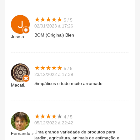
★
★
★
★
★
★
★
★
★
★
5 / 5
02/01/2023 à 17:26
BOM (Original) Bien
Jose.a
★
★
★
★
★
★
★
★
★
★
5 / 5
23/12/2022 à 17:39
Simpáticos e tudo muito arrumado
Macati.
★
★
★
★
★
★
★
★
★
★
4 / 5
05/12/2022 à 22:42
Uma grande variedade de produtos para
Fernando.z
jardim, agricultura, animais de estimação e