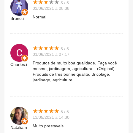
★
★
★
★
★
★
★
★
★
★
3 / 5
03/06/2021 à 08:38
Normal
Bruno.i
★
★
★
★
★
★
★
★
★
★
5 / 5
01/06/2021 à 07:17
Produtos de muito boa qualidade. Faça você
Charles.i
mesmo, jardinagem, agricultura... (Original)
Produits de très bonne qualité. Bricolage,
jardinage, agriculture...
★
★
★
★
★
★
★
★
★
★
5 / 5
13/05/2021 à 14:30
Muito prestaveis
Natália.n