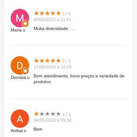
★
★
★
★
★
★
★
★
★
★
5 / 5
30/05/2023 à 21:01
Muita diversidade . . .
Maria.o
★
★
★
★
★
★
★
★
★
★
5 / 5
17/05/2023 à 10:29
Bom atendimento, bons preços e variedade de
Dionisia.o
produtos
★
★
★
★
★
★
★
★
★
★
1 / 5
06/05/2023 à 09:34
Bom
Anibal.o