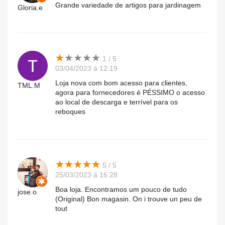
Grande variedade de artigos para jardinagem
Gloria.e
★
★
★
★
★
★
★
★
★
★
1 / 5
03/04/2023 à 12:19
Loja nova com bom acesso para clientes,
TML.M
agora para fornecedores é PÉSSIMO o acesso
ao local de descarga e terrível para os
reboques
★
★
★
★
★
★
★
★
★
★
5 / 5
25/03/2023 à 16:28
Boa loja. Encontramos um pouco de tudo
jose.o
(Original) Bon magasin. On i trouve un peu de
tout