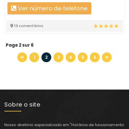
Ver número de telefone
19 comentários
Page 2 sur 6
1
2
3
4
5
6
Sobre o site
Nosso diretório especializado em "Horários de funcionamento