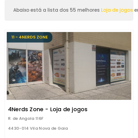
Abaixo está a lista dos 55 melhores
Loja de jogos
e
11 - 4NERDS ZONE
4Nerds Zone - Loja de jogos
R. de Angola 116F
4430-014 Vila Nova de Gaia