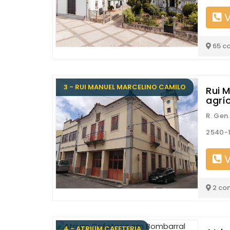
V
65 c
3 - RUI MANUEL MARCELINO CAMILO
Rui 
agrí
R. Gen
2540-
V
2 co
4 - ATRIUM CAFETERIA