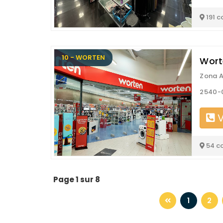
191 c
10 - WORTEN
Wort
Zona A
2540-
V
54 c
Page 1 sur 8
1
2