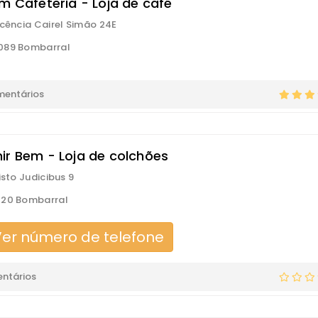
um Cafeteria - Loja de café
ocência Cairel Simão 24E
089 Bombarral
mentários
ir Bem - Loja de colchões
isto Judicibus 9
120 Bombarral
er número de telefone
ntários