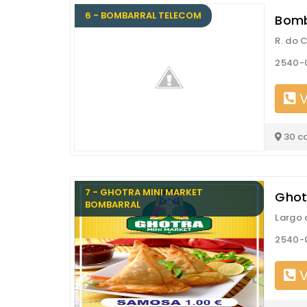
6 - BOMBARRAL TELECOM
Bomb
R. do 
2540-
V
30 c
7 - GHOTRA MINI MARKET
Ghot
BOMBARRAL
Largo 
2540-
V