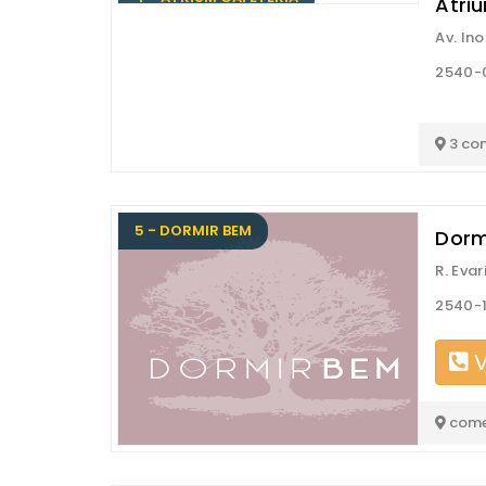
Atri
Av. In
2540-
3 co
5 - DORMIR BEM
Dorm
R. Evar
2540-
V
come