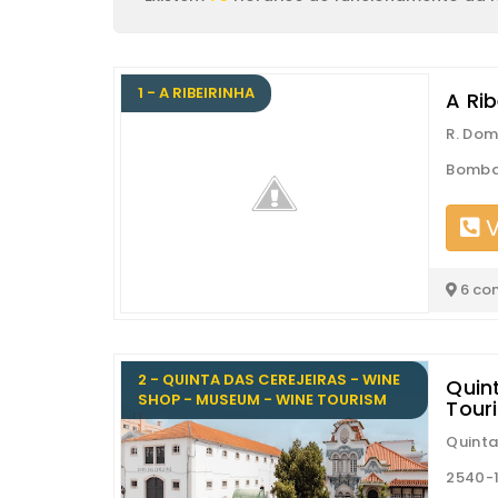
1 - A RIBEIRINHA
A Rib
R. Dom
Bomba
V
6 co
2 - QUINTA DAS CEREJEIRAS - WINE
Quin
SHOP - MUSEUM - WINE TOURISM
Tour
Quinta
2540-