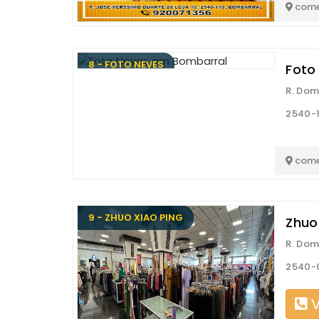
come
8 - FOTO NEVES
Foto
R. Dom
2540-
come
9 - ZHUO XIAO PING
Zhuo 
R. Dom
2540-
V