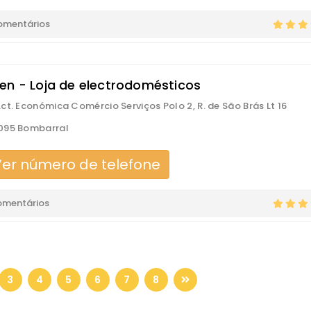
omentários
en - Loja de electrodomésticos
ct. Económica Comércio Serviços Polo 2, R. de São Brás Lt 16
095 Bombarral
er número de telefone
omentários
3
4
5
6
7
8