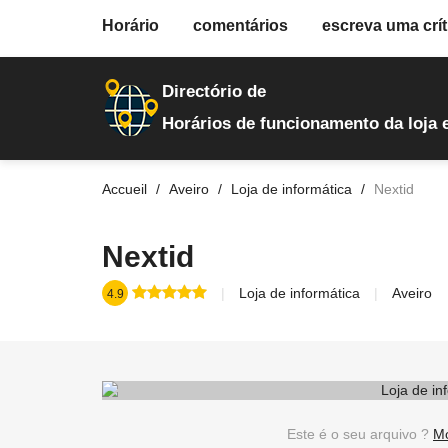
fiche.php
Horário
comentários
escreva uma crít
loja-de-informatica
978
Directório de
Horários de funcionamento da loja 
Accueil
Aveiro
Loja de informática
Nextid
Nextid
Loja de informática
Aveiro
4.9
Este é o seu arquivo ?
Mo