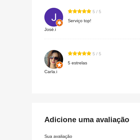
5 / 5
Serviço top!
José.i
5 / 5
5 estrelas
Carla.i
Adicione uma avaliação
Sua avaliação